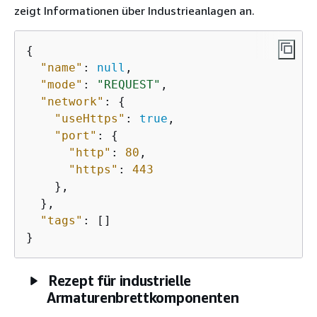
zeigt Informationen über Industrieanlagen an.
{
"name"
: 
null
,

"mode"
: 
"REQUEST"
,

"network"
: 
{
"useHttps"
: 
true
,

"port"
: 
{
"http"
: 
80
,

"https"
: 
443
    },

  },

"tags"
: []

}
Rezept für industrielle
Armaturenbrettkomponenten