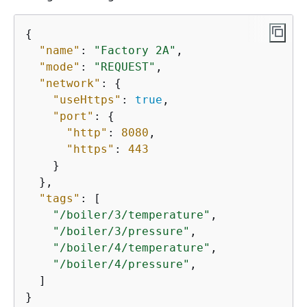
{
"name"
: 
"Factory 2A"
,

"mode"
: 
"REQUEST"
,

"network"
: 
{
"useHttps"
: 
true
,

"port"
: 
{
"http"
: 
8080
,

"https"
: 
443
    }

  },

"tags"
: [

"/boiler/3/temperature"
,

"/boiler/3/pressure"
,

"/boiler/4/temperature"
,

"/boiler/4/pressure"
,

  ]

}