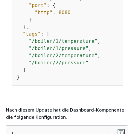
"port"
: 
{
"http"
: 
8080
    }

  },

"tags"
: [

"/boiler/1/temperature"
,

"/boiler/1/pressure"
,

"/boiler/2/temperature"
,

"/boiler/2/pressure"
  ]

}
Nach diesem Update hat die Dashboard-Komponente
die folgende Konfiguration.
{