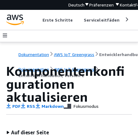
Deutsch
Präferenzen
Kontakt
F
Erste Schritte
Serviceleitfäden
Ent
Dokumentation
AWS IoT Greengrass
Komponentenkonfi
Dokumentation
AWS IoT Greengrass
Entwicklerhandbuch, Version 2
gurationen
aktualisieren
PDF
RSS
Markdown
Fokusmodus
Auf dieser Seite