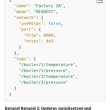
"name"
: 
"Factory 2A"
,

"mode"
: 
"REQUEST"
,

"network"
: 
{
"useHttps"
: 
false
,

"port"
: 
{
"http"
: 
8080
,

"https"
: 
443
    }

  },

"tags"
: [

"/boiler/1/temperature"
,

"/boiler/1/pressure"
,

"/boiler/2/temperature"
,

"/boiler/2/pressure"
  ]

}
Beispiel Beispiel 2: Updates zurücksetzen und