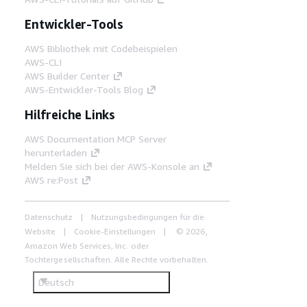
Entwickler-Tools
AWS Bibliothek mit Codebeispielen
AWS-CLI
AWS Builder Center
AWS-Entwickler-Tools Blog
Hilfreiche Links
AWS Documentation MCP Server
herunterladen
Melden Sie sich bei der AWS-Konsole an
AWS re:Post
Datenschutz
Nutzungsbedingungen für die
Website
Cookie-Einstellungen
© 2026,
Amazon Web Services, Inc. oder
Tochtergesellschaften. Alle Rechte vorbehalten.
Deutsch