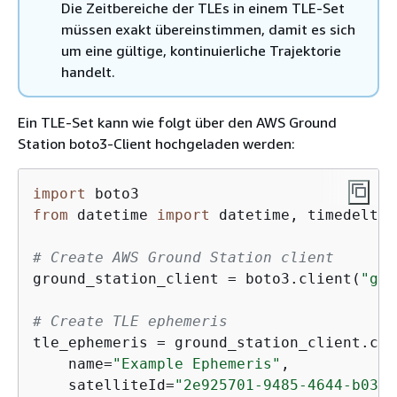
Die Zeitbereiche der TLEs in einem TLE-Set
müssen exakt übereinstimmen, damit es sich
um eine gültige, kontinuierliche Trajektorie
handelt.
Ein TLE-Set kann wie folgt über den AWS Ground
Station boto3-Client hochgeladen werden:
import
from
 datetime 
import
 datetime, timedelta,
# Create AWS Ground Station client
ground_station_client = boto3.client(
"gro
# Create TLE ephemeris
tle_ephemeris = ground_station_client.cre
    name=
"Example Ephemeris"
,

    satelliteId=
"2e925701-9485-4644-b031-