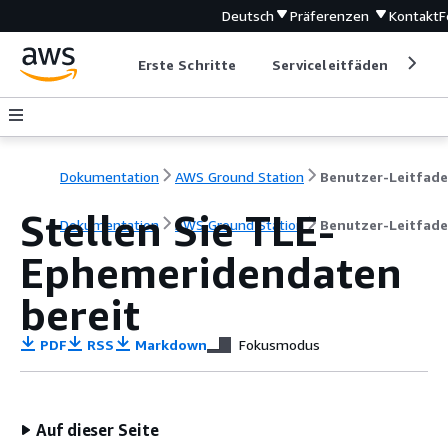
Deutsch
Präferenzen
Kontakt
F
Erste Schritte
Serviceleitfäden
Ent
Dokumentation
AWS Ground Station
Benutzer-Leitfad
Stellen Sie TLE-
Dokumentation
AWS Ground Station
Benutzer-Leitfad
Ephemeridendaten
bereit
PDF
RSS
Markdown
Fokusmodus
Auf dieser Seite