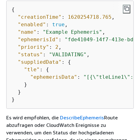
{
"creationTime"
: 
1620254718.765
,

"enabled"
: 
true
,

"name"
: 
"Example Ephemeris"
,

"ephemerisId"
: 
"fde41049-14f7-413e-bd7b
"priority"
: 
2
,

"status"
: 
"VALIDATING"
,

"suppliedData"
: 
{
"tle"
: 
{
"ephemerisData"
: 
"[
{
\"tleLine1\": \
    }

  }

}
Es wird empfohlen, die
DescribeEphemeris
Route
abzufragen oder CloudWatch Ereignisse zu
verwenden, um den Status der hochgeladenen