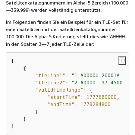
Satellitenkatalognummern im Alpha-5 Bereich (100.000
—339.999) werden vollständig unterstützt.
Im Folgenden finden Sie ein Beispiel für ein TLE-Set für
einen Satelliten mit der Satellitenkatalognummer
100.000. Die Alpha-5 Kodierung stellt dies wie
A0000
in den Spalten 3—7 jeder TLE-Zeile dar:
[

{
"tleLine1"
: 
"1 A0000U 26001A   26
"tleLine2"
: 
"2 A0000  97.4500  85
"validTimeRange"
: 
{
"startTime"
: 
1777680000
,

"endTime"
: 
1778284800
        }

    }

]