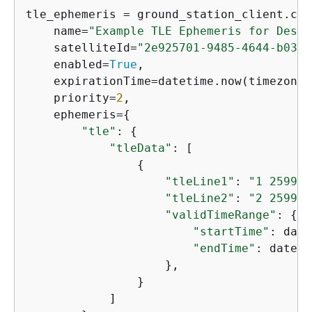
tle_ephemeris = ground_station_client.cre
    name=
"Example TLE Ephemeris for Descr
    satelliteId=
"2e925701-9485-4644-b031-
    enabled=
True
,

    expirationTime=datetime.now(timezone.
    priority=
2
,

    ephemeris=
{
"tle"
: 
{
"tleData"
: [

{
"tleLine1"
: 
"1 25994U
"tleLine2"
: 
"2 25994 
"validTimeRange"
: 
{
"startTime"
: date
"endTime"
: dateti
                    },

                }

            ]
