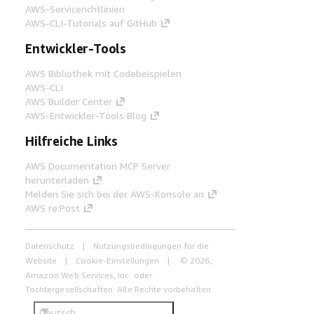
AWS-Servicerichtlinien
AWS-CLI-Tutorials auf GitHub
Entwickler-Tools
AWS Bibliothek mit Codebeispielen
AWS-CLI
AWS Builder Center
AWS-Entwickler-Tools Blog
Hilfreiche Links
AWS Documentation MCP Server
herunterladen
Melden Sie sich bei der AWS-Konsole an
AWS re:Post
Datenschutz
Nutzungsbedingungen für die
Website
Cookie-Einstellungen
© 2026,
Amazon Web Services, Inc. oder
Tochtergesellschaften. Alle Rechte vorbehalten.
Deutsch