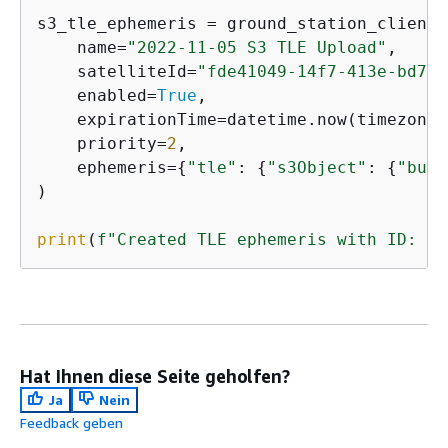
s3_tle_ephemeris = ground_station_client.
    name=
"2022-11-05 S3 TLE Upload"
,

    satelliteId=
"fde41049-14f7-413e-bd7b-
    enabled=
True
,

    expirationTime=datetime.now(timezone.
    priority=
2
,

    ephemeris=
{
"tle"
: 
{
"s3Object"
: 
{
"buck
)

print
(
f"Created TLE ephemeris with ID: 
{
s
Hat Ihnen diese Seite geholfen?
Ja
Nein
Feedback geben