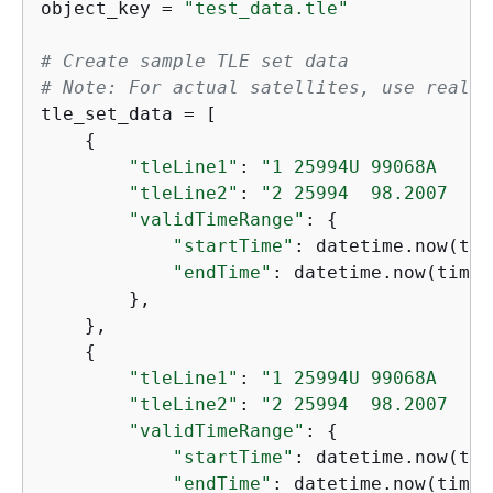
object_key = 
"test_data.tle"
# Create sample TLE set data
# Note: For actual satellites, use real T
tle_set_data = [

{
"tleLine1"
: 
"1 25994U 99068A   20
"tleLine2"
: 
"2 25994  98.2007  30
"validTimeRange"
: 
{
"startTime"
: datetime.now(tim
"endTime"
: datetime.now(timez
        },

    },

{
"tleLine1"
: 
"1 25994U 99068A   20
"tleLine2"
: 
"2 25994  98.2007  33
"validTimeRange"
: 
{
"startTime"
: datetime.now(tim
"endTime"
: datetime.now(timez