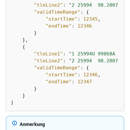
"tleLine2"
: 
"2 25994  98.2007  30
"validTimeRange"
: 
{
"startTime"
: 
12345
,

"endTime"
: 
12346
        }

    },

{
"tleLine1"
: 
"1 25994U 99068A   20
"tleLine2"
: 
"2 25994  98.2007  30
"validTimeRange"
: 
{
"startTime"
: 
12346
,

"endTime"
: 
12347
        }

    }

]
Anmerkung