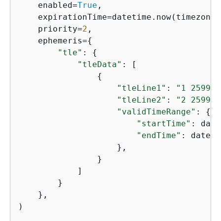
    enabled=
True
,

    expirationTime=datetime.now(timezone.
    priority=
2
,

    ephemeris=
{
"tle"
: 
{
"tleData"
: [

{
"tleLine1"
: 
"1 25994U
"tleLine2"
: 
"2 25994 
"validTimeRange"
: 
{
"startTime"
: date
"endTime"
: dateti
                    },

                }

            ]

        }

    },

)
