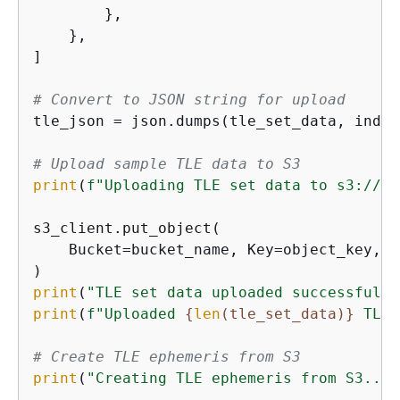
        },

    },

]

# Convert to JSON string for upload
tle_json = json.dumps(tle_set_data, inden
# Upload sample TLE data to S3
print
(
f"Uploading TLE set data to s3://
{
b
s3_client.put_object(

    Bucket=bucket_name, Key=object_key, B
print
(
"TLE set data uploaded successfully
print
(
f"Uploaded 
{
len
(tle_set_data)}
 TLE 
# Create TLE ephemeris from S3
print
(
"Creating TLE ephemeris from S3..."