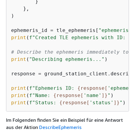
        }

    },

)

ephemeris_id = tle_ephemeris[
"ephemerisId
print
(
f"Created TLE ephemeris with ID: 
{
e
# Describe the ephemeris immediately to c
print
(
"Describing ephemeris..."
)

response = ground_station_client.describe
print
(
f"Ephemeris ID: 
{
response[
'ephemeri
print
(
f"Name: 
{
response[
'name'
]}
"
print
(
f"Status: 
{
response[
'status'
]}
"
Im Folgenden finden Sie ein Beispiel für eine Antwort
aus der Aktion
DescribeEphemeris