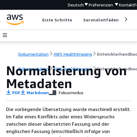
Deutsch
Präferenzen
Kontakt
F
Erste Schritte
Serviceleitfäden
Ent
Dokumentation
AWS HealthImaging
Entwicklerhandbu
Normalisierung von
Dokumentation
AWS HealthImaging
Entwicklerhandbu
Metadaten
PDF
Markdown
Fokusmodus
Die vorliegende Übersetzung wurde maschinell erstellt.
Im Falle eines Konflikts oder eines Widerspruchs
zwischen dieser übersetzten Fassung und der
englischen Fassung (einschließlich infolge von