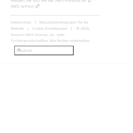
Melden Sie sich bei der AWS-Konsole an
AWS re:Post
Datenschutz
Nutzungsbedingungen für die
Website
Cookie-Einstellungen
© 2026,
Amazon Web Services, Inc. oder
Tochtergesellschaften. Alle Rechte vorbehalten.
Deutsch