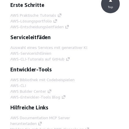
Erste Schritte
Top
AWS Praktische Tutorials
AWS-Lösungsportfolio
AWS-Entscheidungsleitfäden
Serviceleitfäden
Auswahl eines Services mit generativer KI
AWS-Servicerichtlinien
AWS-CLI-Tutorials auf GitHub
Entwickler-Tools
AWS Bibliothek mit Codebeispielen
AWS-CLI
AWS Builder Center
AWS-Entwickler-Tools Blog
Hilfreiche Links
AWS Documentation MCP Server
herunterladen