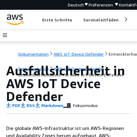
Deutsch
Präferenzen
Kontakt
F
Erste Schritte
Serviceleitfäden
Ent
Dokumentation
AWS IoT Device Defender
Ausfallsicherheit in
Dokumentation
AWS IoT Device Defender
Entwicklerhandbuch für AWS IoT Device Defender
AWS IoT Device
Defender
PDF
RSS
Markdown
Fokusmodus
Die globale AWS-Infrastruktur ist um AWS-Regionen
und Availability Zones herum aufgebaut. AWS-