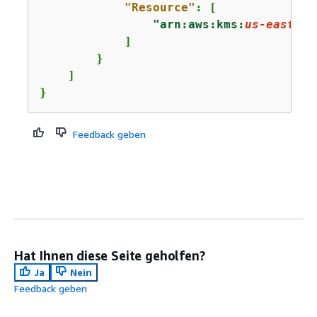
"Resource"
: [

"arn:aws:kms:
us-east-1
:
            ]

        }

    ]

}
Feedback geben
Hat Ihnen diese Seite geholfen?
Ja
Nein
Feedback geben