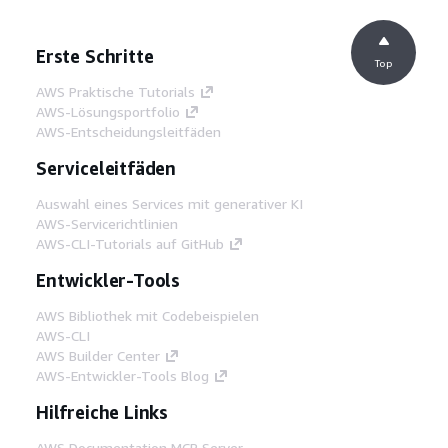
Erste Schritte
Top
AWS Praktische Tutorials
AWS-Lösungsportfolio
AWS-Entscheidungsleitfäden
Serviceleitfäden
Auswahl eines Services mit generativer KI
AWS-Servicerichtlinien
AWS-CLI-Tutorials auf GitHub
Entwickler-Tools
AWS Bibliothek mit Codebeispielen
AWS-CLI
AWS Builder Center
AWS-Entwickler-Tools Blog
Hilfreiche Links
AWS Documentation MCP Server