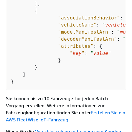
        },

{
"associationBehavior"
: 
"
a
"vehicleName"
: 
"
vehicle-n
"modelManifestArn"
: 
"
mode
"decoderManifestArn"
: 
"
de
"attributes"
: 
{
"
key
"
: 
"
value
"
                }

        }

    ]

}
Sie können bis zu 10 Fahrzeuge für jeden Batch-
Vorgang erstellen. Weitere Informationen zur
Fahrzeugkonfiguration finden Sie unter
Erstellen Sie ein
AWS FleetWise IoT-Fahrzeug
.
Wenn Sie die
Verschlüsselung mit einem vom Kunden