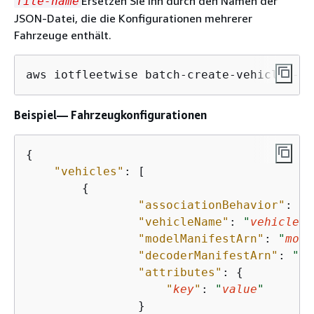
Ersetzen Sie ihn durch den Namen der
file-name
JSON-Datei, die die Konfigurationen mehrerer
Fahrzeuge enthält.
aws iotfleetwise batch-create-vehicle --c
Beispiel— Fahrzeugkonfigurationen
{
"vehicles"
: [

{
"associationBehavior"
: 
"
a
"vehicleName"
: 
"
vehicle-n
"modelManifestArn"
: 
"
mode
"decoderManifestArn"
: 
"
de
"attributes"
: 
{
"
key
"
: 
"
value
"
                }
