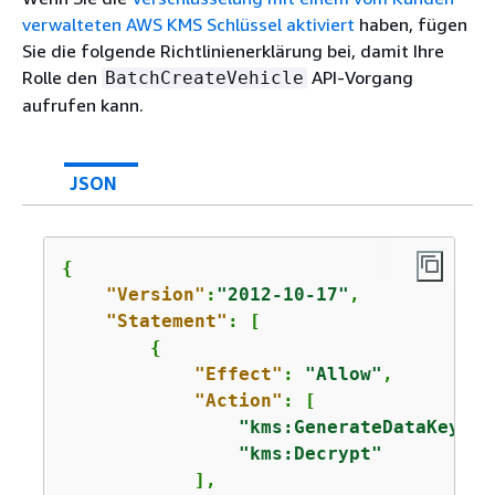
verwalteten AWS KMS Schlüssel aktiviert
haben, fügen
Sie die folgende Richtlinienerklärung bei, damit Ihre
Rolle den
API-Vorgang
BatchCreateVehicle
aufrufen kann.
JSON
{
"Version"
:
"2012-10-17"
,

"Statement"
: [

{
"Effect"
: 
"Allow"
,

"Action"
: [

"kms:GenerateDataKey*"
,

"kms:Decrypt"
            ],
