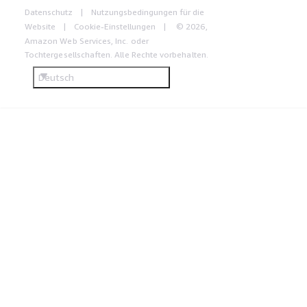
Datenschutz
Nutzungsbedingungen für die
Website
Cookie-Einstellungen
© 2026,
Amazon Web Services, Inc. oder
Tochtergesellschaften. Alle Rechte vorbehalten.
Deutsch