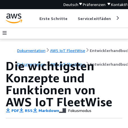
Deutsch
Präferenzen
Kontakt
F
Erste Schritte
Serviceleitfäden
Ent
Dokumentation
AWS IoT FleetWise
Entwicklerhandbuc
Die wichtigsten
Dokumentation
AWS IoT FleetWise
Entwicklerhandbuc
Konzepte und
Funktionen von
AWS IoT FleetWise
PDF
RSS
Markdown
Fokusmodus