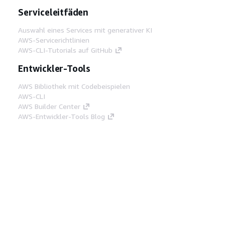
Serviceleitfäden
Auswahl eines Services mit generativer KI
AWS-Servicerichtlinien
AWS-CLI-Tutorials auf GitHub
Entwickler-Tools
AWS Bibliothek mit Codebeispielen
AWS-CLI
AWS Builder Center
AWS-Entwickler-Tools Blog
Hilfreiche Links
AWS Documentation MCP Server
herunterladen
Melden Sie sich bei der AWS-Konsole an
AWS re:Post
Datenschutz
Nutzungsbedingungen für die
Website
Cookie-Einstellungen
© 2026,