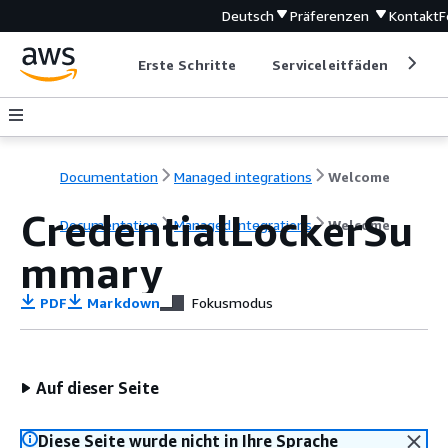
Deutsch
Präferenzen
Kontakt
F
Erste Schritte
Serviceleitfäden
Ent
Documentation
Managed integrations
Welcome
CredentialLockerSu
Documentation
Managed integrations
Welcome
mmary
PDF
Markdown
Fokusmodus
Auf dieser Seite
Diese Seite wurde nicht in Ihre Sprache