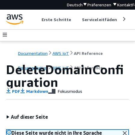
Deutsch
Präferenzen
Kontakt
F
Erste Schritte
Serviceleitfäden
Ent
Documentation
AWS IoT
API Reference
DeleteDomainConfi
Documentation
AWS IoT
API Reference
guration
PDF
Markdown
Fokusmodus
Auf dieser Seite
Diese Seite wurde nicht in Ihre Sprache