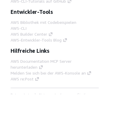
AWS-CLI-Tutorials auf GitHub
Entwickler-Tools
AWS Bibliothek mit Codebeispielen
AWS-CLI
AWS Builder Center
AWS-Entwickler-Tools Blog
Hilfreiche Links
AWS Documentation MCP Server
herunterladen
Melden Sie sich bei der AWS-Konsole an
AWS re:Post
Datenschutz
Nutzungsbedingungen für die
Website
Cookie-Einstellungen
© 2026,
Amazon Web Services, Inc. oder
Tochtergesellschaften. Alle Rechte vorbehalten.
Deutsch