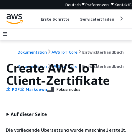
Deutsch
Präferenzen
Kontakt
F
Erste Schritte
Serviceleitfäden
Ent
Dokumentation
AWS IoT Core
Entwicklerhandbuch
Create AWS IoT
Dokumentation
AWS IoT Core
Entwicklerhandbuch
Client-Zertifikate
PDF
Markdown
Fokusmodus
Auf dieser Seite
Die vorliegende Übersetzung wurde maschinell erstellt.