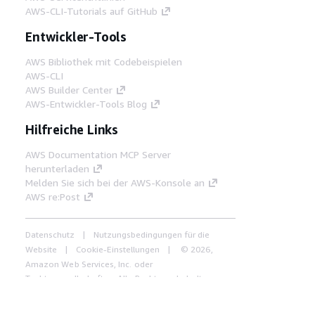
AWS-CLI-Tutorials auf GitHub
Entwickler-Tools
AWS Bibliothek mit Codebeispielen
AWS-CLI
AWS Builder Center
AWS-Entwickler-Tools Blog
Hilfreiche Links
AWS Documentation MCP Server
herunterladen
Melden Sie sich bei der AWS-Konsole an
AWS re:Post
Datenschutz
Nutzungsbedingungen für die
Website
Cookie-Einstellungen
© 2026,
Amazon Web Services, Inc. oder
Tochtergesellschaften. Alle Rechte vorbehalten.
Deutsch