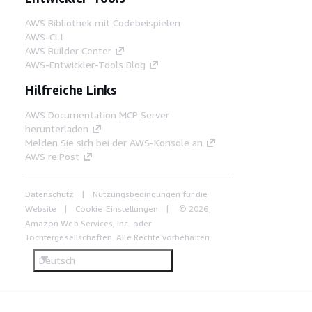
AWS Bibliothek mit Codebeispielen
AWS-CLI
AWS Builder Center
AWS-Entwickler-Tools Blog
Hilfreiche Links
AWS Documentation MCP Server
herunterladen
Melden Sie sich bei der AWS-Konsole an
AWS re:Post
Datenschutz
Nutzungsbedingungen für die
Website
Cookie-Einstellungen
© 2026,
Amazon Web Services, Inc. oder
Tochtergesellschaften. Alle Rechte vorbehalten.
Deutsch