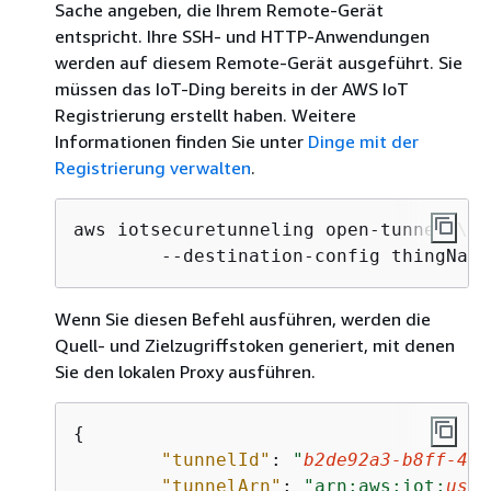
Sache angeben, die Ihrem Remote-Gerät
entspricht. Ihre SSH- und HTTP-Anwendungen
werden auf diesem Remote-Gerät ausgeführt. Sie
müssen das IoT-Ding bereits in der AWS IoT
Registrierung erstellt haben. Weitere
Informationen finden Sie unter
Dinge mit der
Registrierung verwalten
.
aws iotsecuretunneling open-tunnel \

	--destination-config thingName
Wenn Sie diesen Befehl ausführen, werden die
Quell- und Zielzugriffstoken generiert, mit denen
Sie den lokalen Proxy ausführen.
{
"tunnelId"
: 
"
b2de92a3-b8ff-46c
"tunnelArn"
: 
"arn:aws:iot:
us-w