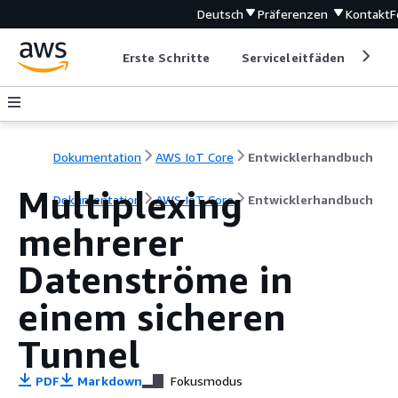
Deutsch
Präferenzen
Kontakt
F
Erste Schritte
Serviceleitfäden
Ent
Dokumentation
AWS IoT Core
Entwicklerhandbuch
Multiplexing
Dokumentation
AWS IoT Core
Entwicklerhandbuch
mehrerer
Datenströme in
einem sicheren
Tunnel
PDF
Markdown
Fokusmodus