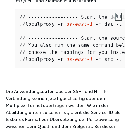
im Quell- und Zielmodus auszuführen.
// ----------------- Start the destina
./localproxy -r 
us-east-1
 -m dst -t 
de
// ----------------- Start the source 
// You also run the same command below
// choose the mappings for you instead
./localproxy -r 
us-east-1
 -m src -t 
so
Die Anwendungsdaten aus der SSH- und HTTP-
Verbindung können jetzt gleichzeitig über den
Multiplex-Tunnel übertragen werden. Wie in der
Abbildung unten zu sehen ist, dient die Service-ID als
lesbares Format zur Übersetzung der Portzuweisung
zwischen dem Quell- und dem Zielgerät. Bei dieser