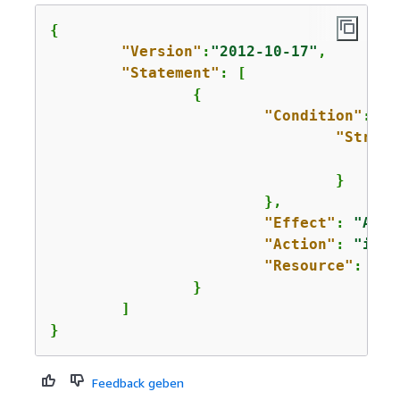
{
"Version"
:
"2012-10-17"
,

"Statement"
: [

{
"Condition"
: 
{
"String
				}

			},

"Effect"
: 
"Allo
"Action"
: 
"iot:
"Resource"
: 
"ar
		}

	]

}
Feedback geben