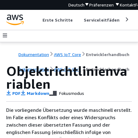
Deutsch
Präferenzen
Kontakt
F
Erste Schritte
Serviceleitfäden
Ent
Dokumentation
AWS IoT Core
Entwicklerhandbuch
Objektrichtlinienva
Dokumentation
AWS IoT Core
Entwicklerhandbuch
riablen
PDF
Markdown
Fokusmodus
Die vorliegende Übersetzung wurde maschinell erstellt.
Im Falle eines Konflikts oder eines Widerspruchs
zwischen dieser übersetzten Fassung und der
englischen Fassung (einschließlich infolge von