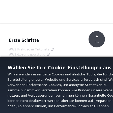
Erste Schritte
Top
AWS Praktische Tutorials
AWS-Lösungsportfolio
AWS-Entscheidungsleitfäden
Wählen Sie Ihre Cookie-Einstellungen aus
Serviceleitfäden
Wir verwenden essentielle Cookies und ähnliche Tools, die für di
Auswahl eines Services mit generativer KI
Bereitstellung unserer Website und Services erforderlich sind. Wi
AWS-Servicerichtlinien
verwenden Performance-Cookies, um anonyme Statistiken zu
AWS-CLI-Tutorials auf GitHub
sammeln, damit wir verstehen können, wie Kunden unsere Webs
nutzen, und Verbesserungen vornehmen können. Essentielle Coo
Entwickler-Tools
können nicht deaktiviert werden, aber Sie können auf „Anpassen“
AWS Bibliothek mit Codebeispielen
oder „Ablehnen“ klicken, um Performance-Cookies abzulehnen.
AWS-CLI