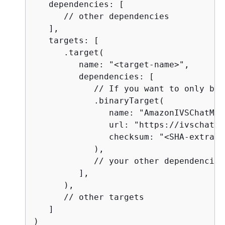
   dependencies: [

      // other dependencies

   ],

   targets: [

      .target(

         name: "<target-name>",

         dependencies: [

            // If you want to only bri
            .binaryTarget(

               name: "AmazonIVSChatMes
               url: "https://ivschat.l
               checksum: "<SHA-extract
            ),

            // your other dependencies

         ],

      ),

      // other targets

   ]

)