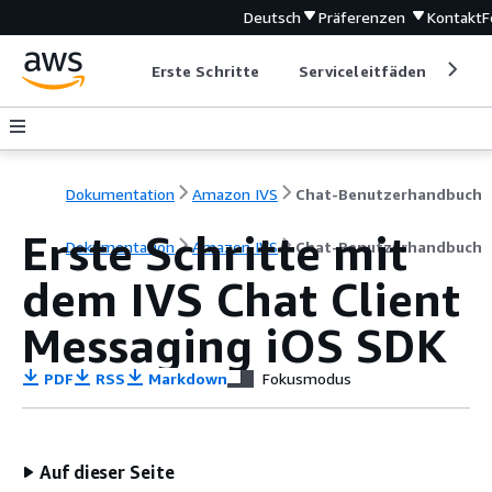
Deutsch
Präferenzen
Kontakt
F
Erste Schritte
Serviceleitfäden
Ent
Dokumentation
Amazon IVS
Chat-Benutzerhandbuch
Erste Schritte mit
Dokumentation
Amazon IVS
Chat-Benutzerhandbuch
dem IVS Chat Client
Messaging iOS SDK
PDF
RSS
Markdown
Fokusmodus
Auf dieser Seite