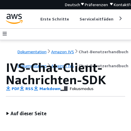
Deutsch
Präferenzen
Kontakt
F
Erste Schritte
Serviceleitfäden
Ent
Dokumentation
Amazon IVS
Chat-Benutzerhandbuch
IVS-Chat-Client-
Dokumentation
Amazon IVS
Chat-Benutzerhandbuch
Nachrichten-SDK
PDF
RSS
Markdown
Fokusmodus
Auf dieser Seite