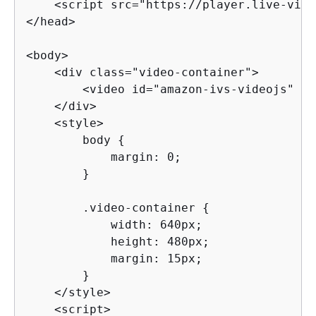
    <script src="https://player.live-vide
</head>

<body>

    <div class="video-container">

        <video id="amazon-ivs-videojs" cl
    </div>

    <style>

        body 
{
            margin: 0;

        }

        .video-container 
{
            width: 640px;

            height: 480px;

            margin: 15px;

        }

    </style>

    <script>
