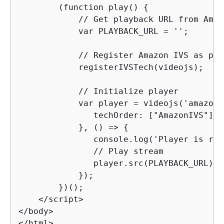
        (function play() 
{
            // Get playback URL from Amaz
            var PLAYBACK_URL = '';

            // Register Amazon IVS as pla
            registerIVSTech(videojs);

            // Initialize player

            var player = videojs('amazon-
               techOrder: ["AmazonIVS"]

            }, () => 
{
               console.log('Player is rea
               // Play stream

               player.src(PLAYBACK_URL);

            });

        })();

    </script>

</body>

</html>