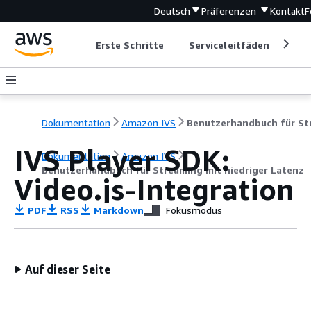
Deutsch
Präferenzen
Kontakt
F
Erste Schritte
Serviceleitfäden
Ent
Dokumentation
Amazon IVS
IVS Player SDK:
Dokumentation
Amazon IVS
Benutzerhandbuch für Streaming mit niedriger Latenz
Video.js-Integration
PDF
RSS
Markdown
Fokusmodus
Auf dieser Seite