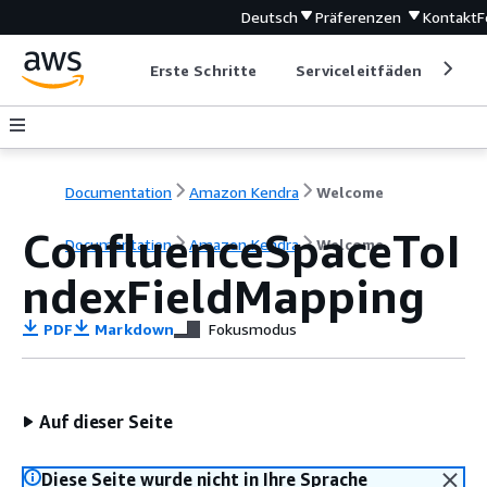
Deutsch
Präferenzen
Kontakt
F
Erste Schritte
Serviceleitfäden
Ent
Documentation
Amazon Kendra
Welcome
ConfluenceSpaceToI
Documentation
Amazon Kendra
Welcome
ndexFieldMapping
PDF
Markdown
Fokusmodus
Auf dieser Seite
Diese Seite wurde nicht in Ihre Sprache