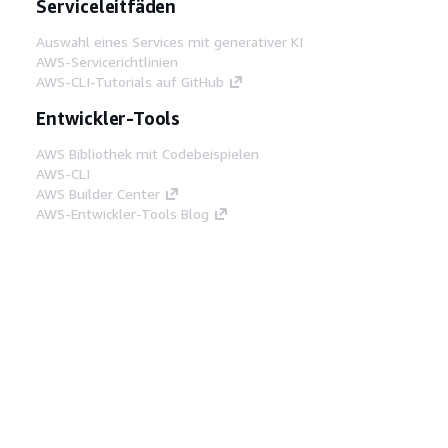
Serviceleitfäden
Auswahl eines Services mit generativer KI
AWS-Servicerichtlinien
AWS-CLI-Tutorials auf GitHub
Entwickler-Tools
AWS Bibliothek mit Codebeispielen
AWS-CLI
AWS Builder Center
AWS-Entwickler-Tools Blog
Hilfreiche Links
AWS Documentation MCP Server
herunterladen
Melden Sie sich bei der AWS-Konsole an
AWS re:Post
Datenschutz
Nutzungsbedingungen für die
Website
Cookie-Einstellungen
© 2026,
Amazon Web Services, Inc. oder