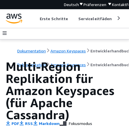
Deutsch
Präferenzen
Kontakt
F
Erste Schritte
Serviceleitfäden
Ent
Dokumentation
Amazon Keyspaces
Entwicklerhandbuc
Multi-Region
Dokumentation
Amazon Keyspaces
Entwicklerhandbuc
Replikation für
Amazon Keyspaces
(für Apache
Cassandra)
PDF
RSS
Markdown
Fokusmodus