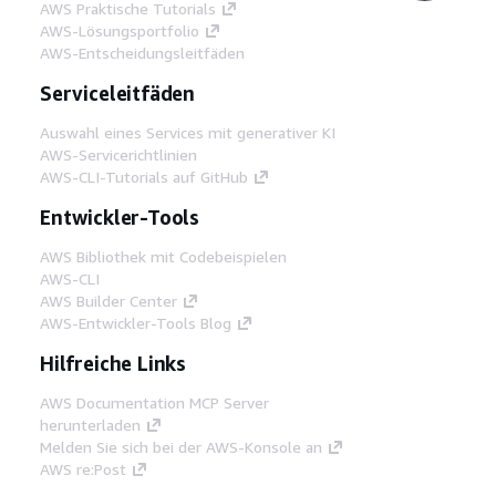
AWS Praktische Tutorials
AWS-Lösungsportfolio
AWS-Entscheidungsleitfäden
Serviceleitfäden
Auswahl eines Services mit generativer KI
AWS-Servicerichtlinien
AWS-CLI-Tutorials auf GitHub
Entwickler-Tools
AWS Bibliothek mit Codebeispielen
AWS-CLI
AWS Builder Center
AWS-Entwickler-Tools Blog
Hilfreiche Links
AWS Documentation MCP Server
herunterladen
Melden Sie sich bei der AWS-Konsole an
AWS re:Post