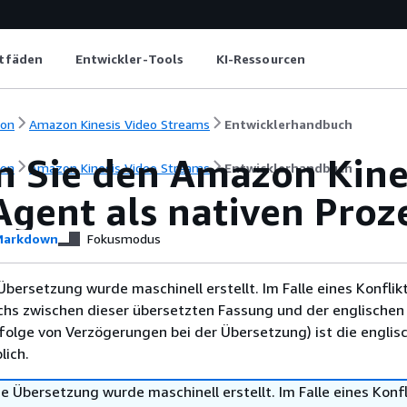
itfäden
Entwickler-Tools
KI-Ressourcen
ion
Amazon Kinesis Video Streams
Entwicklerhandbuch
n Sie den Amazon Kine
ion
Amazon Kinesis Video Streams
Entwicklerhandbuch
Agent als nativen Proz
arkdown
Fokusmodus
Übersetzung wurde maschinell erstellt. Im Falle eines Konflik
chs zwischen dieser übersetzten Fassung und der englischen
infolge von Verzögerungen bei der Übersetzung) ist die englis
ich.
e Übersetzung wurde maschinell erstellt. Im Falle eines Konfl