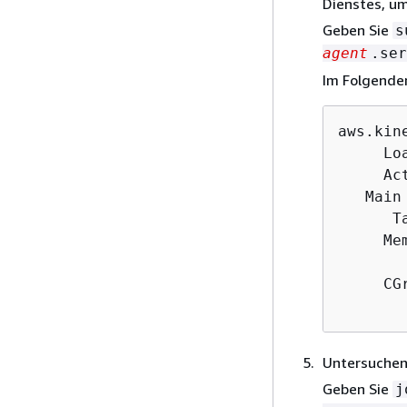
Dienstes, um
Geben Sie
s
agent
.ser
Im Folgenden
aws.kin
     Lo
     Ac
   Main
      T
     Mem
        
     CG
       
Untersuchen 
Geben Sie
j