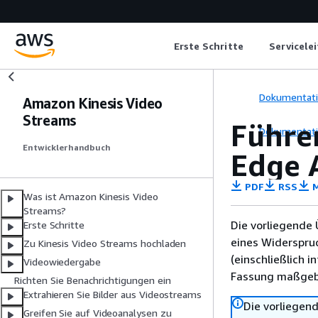
Erste Schritte
Servicele
Dokumentat
Amazon Kinesis Video
Streams
Führe
Dokumentat
Entwicklerhandbuch
Edge 
PDF
RSS
M
Was ist Amazon Kinesis Video
Streams?
Die vorliegende 
Erste Schritte
eines Widerspru
Zu Kinesis Video Streams hochladen
(einschließlich 
Videowiedergabe
Fassung maßgebl
Richten Sie Benachrichtigungen ein
Extrahieren Sie Bilder aus Videostreams
Die vorliegend
Greifen Sie auf Videoanalysen zu