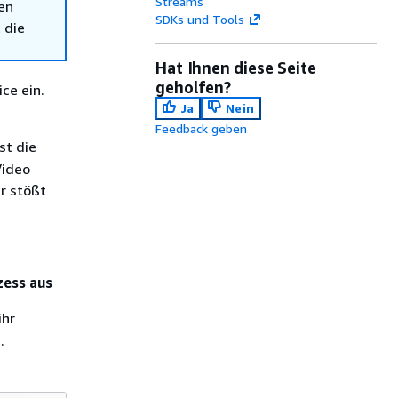
Streams
en
SDKs und Tools
 die
Hat Ihnen diese Seite
geholfen?
ce ein.
Ja
Nein
Feedback geben
ist die
Video
r stößt
zess aus
ihr
.