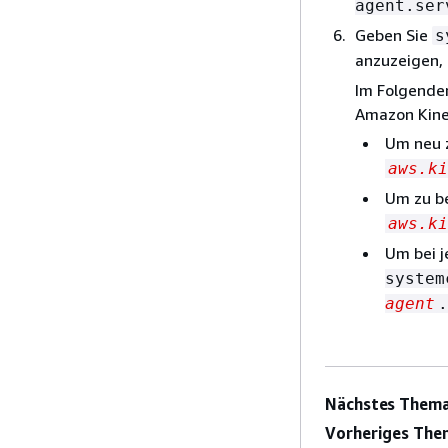
agent.ser
Geben Sie
s
anzuzeigen, 
Im Folgenden
Amazon Kine
Um neu 
aws.ki
Um zu be
aws.ki
Um bei j
syste
agent
.
Nächstes Thema
Vorheriges The