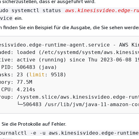
 sicherzustellen, dass er ausgeführt wird.
udo systemctl status
aws.kinesisvideo.edge-r
ein.
vice
 finden Sie ein Beispiel für die Ausgabe, die Sie sehen werde
esisvideo.edge-runtime-agent.service - AWS Kin
aded: loaded (/etc/systemd/system/aws.kinesis
tive: active (running) since Thu 2023-06-08 19
 PID: 506483 (java)

asks: 23 (
limit
: 9518)

ory: 77.5M

CPU: 4.214s

roup: /system.slice/aws.kinesisvideo.edge-runt
      └─506483 /usr/lib/jvm/java-11-amazon-co
Sie die Protokolle auf Fehler.
ournalctl -e -u aws.kinesisvideo.edge-runtime