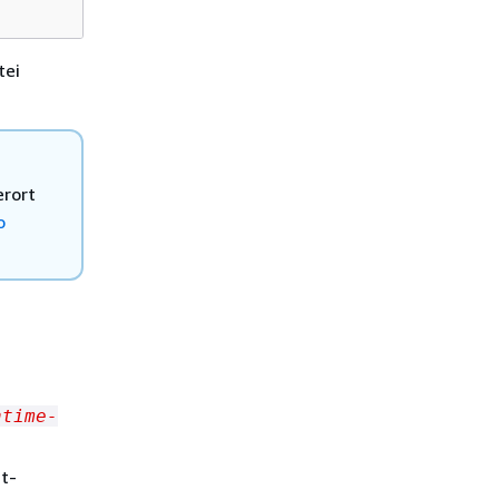
tei
rort
o
ntime-
t-