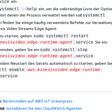
ein.
vice
ein, um die vollständige Liste der Opti
ystemctl --help
mit denen der Prozess verwaltet werden soll
.
systemctl
 finden Sie einige häufig verwendete Befehle zur Verwaltun
sis Video Streams Edge Agent:
zu starten, geben
sudo systemctl restart
Sie ein.
nesisvideo.edge-runtime-agent
.service
enden, geben Sie ein
sudo systemctl stop
.
nesisvideo.edge-runtime-agent
.service
edem Neustart des Geräts automatisch zu starten, geben Sie
mctl enable
aws.kinesisvideo.edge-runtime-
.
service
:
Bereitstellen auf AWS IoT Greengrass
ma:
Installieren Sie den CloudWatch Agenten