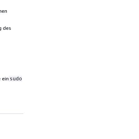
onen
g des
 ein
sudo