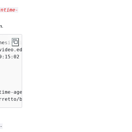
untime-
n.
esis Video Streams edge agent

video.edge-runtime-agent.service; disabled; ve
:15:02 UTC; 6s ago

ime-agent.service

rretto/bin/java -cp kvs-edge-agent.jar:libs.j
-