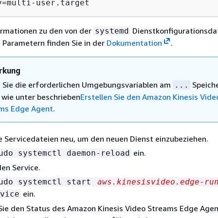
y=multi-user.target
ormationen zu den von der
Dienstkonfigurationsda
systemd
 Parametern finden Sie in der
Dokumentation
.
rkung
 Sie die erforderlichen Umgebungsvariablen am
Speiche
...
, wie unter beschrieben
Erstellen Sie den Amazon Kinesis Vide
ms Edge Agent
.
e Servicedateien neu, um den neuen Dienst einzubeziehen.
ein.
udo systemctl daemon-reload
den Service.
udo systemctl start
aws.kinesisvideo.edge-ru
ein.
vice
Sie den Status des Amazon Kinesis Video Streams Edge Agen