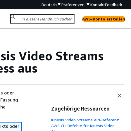
Deutsch
Präferenzen
Kontakt
Feedback
AWS-Konto erstellen
sis Video Streams
ess aus
ts oder
 Fassung
che
Zugehörige Ressourcen
Kinesis Video Streams API-Referenz
ikts oder
AWS CLI Befehle für Kinesis Video