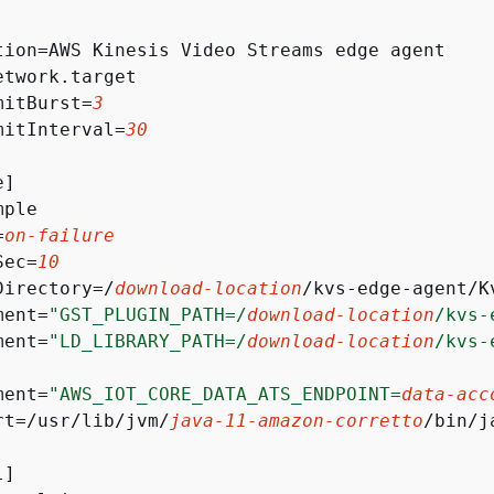
tion=AWS Kinesis Video Streams edge agent

etwork.target

mitBurst=
3
mitInterval=
30
]

ple

=
on-failure
Sec=
10
Directory=/
download-location
/kvs-edge-agent/K
ment=
"GST_PLUGIN_PATH=/
download-location
/kvs-
ment=
"LD_LIBRARY_PATH=/
download-location
/kvs-
ment=
"AWS_IOT_CORE_DATA_ATS_ENDPOINT=
data-acc
rt=/usr/lib/jvm/
java-11-amazon-corretto
/bin/j
]
