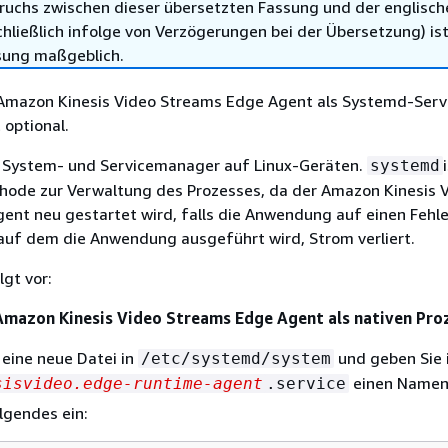
ruchs zwischen dieser übersetzten Fassung und der englisch
hließlich infolge von Verzögerungen bei der Übersetzung) ist
sung maßgeblich.
 Amazon Kinesis Video Streams Edge Agent als Systemd-Servi
t optional.
n System- und Servicemanager auf Linux-Geräten.
systemd
ode zur Verwaltung des Prozesses, da der Amazon Kinesis 
ent neu gestartet wird, falls die Anwendung auf einen Fehle
auf dem die Anwendung ausgeführt wird, Strom verliert.
lgt vor:
Amazon Kinesis Video Streams Edge Agent als nativen Pro
e eine neue Datei in
und geben Sie 
/etc/systemd/system
einen Namen
sisvideo.edge-runtime-agent
.service
lgendes ein: