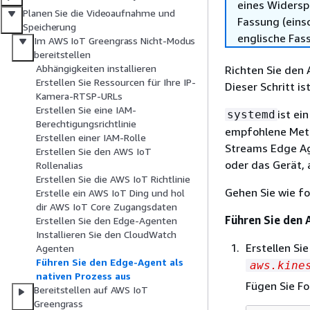
eines Widersp
Planen Sie die Videoaufnahme und
Fassung (einsc
Speicherung
englische Fas
Im AWS IoT Greengrass Nicht-Modus
bereitstellen
Abhängigkeiten installieren
Richten Sie den
Erstellen Sie Ressourcen für Ihre IP-
Dieser Schritt is
Kamera-RTSP-URLs
Erstellen Sie eine IAM-
ist ei
systemd
Berechtigungsrichtlinie
empfohlene Meth
Erstellen einer IAM-Rolle
Streams Edge Ag
Erstellen Sie den AWS IoT
oder das Gerät, 
Rollenalias
Erstellen Sie die AWS IoT Richtlinie
Gehen Sie wie fo
Erstelle ein AWS IoT Ding und hol
dir AWS IoT Core Zugangsdaten
Führen Sie den 
Erstellen Sie den Edge-Agenten
Installieren Sie den CloudWatch
Erstellen Si
Agenten
Führen Sie den Edge-Agent als
aws.kine
nativen Prozess aus
Fügen Sie Fo
Bereitstellen auf AWS IoT
Greengrass