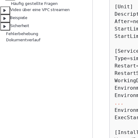
Häufig gestellte Fragen
[Unit]

Video über eine VPC streamen
Descrip
Beispiele
After=n
Sicherheit
StartLi
Fehlerbehebung
StartLi
Dokumentverlauf
[Service
Type=sim
Restart
Restart
Working
Environ
Environ
...
Environ
ExecSta
[Install