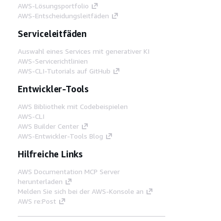
AWS-Lösungsportfolio
AWS-Entscheidungsleitfäden
Serviceleitfäden
Auswahl eines Services mit generativer KI
AWS-Servicerichtlinien
AWS-CLI-Tutorials auf GitHub
Entwickler-Tools
AWS Bibliothek mit Codebeispielen
AWS-CLI
AWS Builder Center
AWS-Entwickler-Tools Blog
Hilfreiche Links
AWS Documentation MCP Server
herunterladen
Melden Sie sich bei der AWS-Konsole an
AWS re:Post