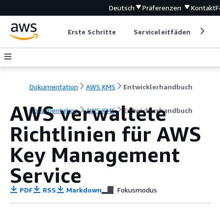
Deutsch
Präferenzen
Kontakt
F
Erste Schritte
Serviceleitfäden
Ent
Dokumentation
AWS KMS
Entwicklerhandbuch
AWS verwaltete
Dokumentation
AWS KMS
Entwicklerhandbuch
Richtlinien für AWS
Key Management
Service
PDF
RSS
Markdown
Fokusmodus