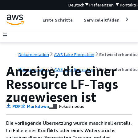
Deutsch
Präferenzen
Kontakt
F
Erste Schritte
Serviceleitfäden
Ent
Dokumentation
AWS Lake Formation
Entwicklerhandbu
Anzeige, die einer
Dokumentation
AWS Lake Formation
Entwicklerhandbu
Ressource LF-Tags
zugewiesen ist
PDF
Markdown
Fokusmodus
Die vorliegende Übersetzung wurde maschinell erstellt.
Im Falle eines Konflikts oder eines Widerspruchs
zwischen dieser übersetzten Fassung und der