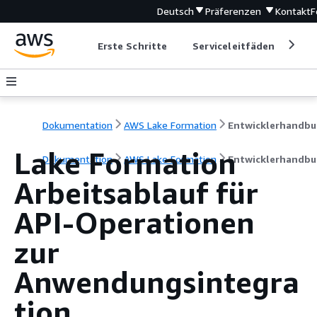
Deutsch
Präferenzen
Kontakt
F
Erste Schritte
Serviceleitfäden
Ent
Dokumentation
AWS Lake Formation
Entwicklerhandbu
Lake Formation
Dokumentation
AWS Lake Formation
Entwicklerhandbu
Arbeitsablauf für
API-Operationen
zur
Anwendungsintegra
tion