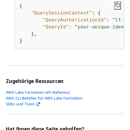
{
"QuerySessionContext"
: 
{
"QueryAuthorizationId"
: 
"lf-re
"QueryId"
: 
"your-unique-identi
    },

}
Zugehörige Ressourcen
AWS Lake Formation API-Referenz
AWS CLI Befehle für AWS Lake Formation
SDKs und Tools
Hat Ihnen diese Seite geholfen?