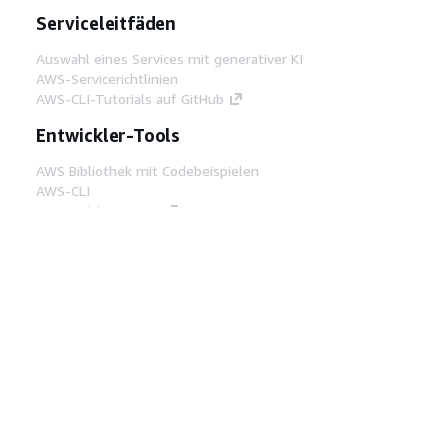
Serviceleitfäden
Auswahl eines Services mit generativer KI
AWS-Servicerichtlinien
AWS-CLI-Tutorials auf GitHub
Entwickler-Tools
AWS Bibliothek mit Codebeispielen
AWS-CLI
AWS Builder Center
AWS-Entwickler-Tools Blog
Hilfreiche Links
AWS Documentation MCP Server
herunterladen
Melden Sie sich bei der AWS-Konsole an
AWS re:Post
Datenschutz
Nutzungsbedingungen für die
Website
Cookie-Einstellungen
© 2026,