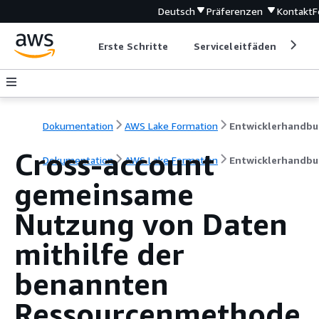
Deutsch
Präferenzen
Kontakt
F
Erste Schritte
Serviceleitfäden
Ent
Dokumentation
AWS Lake Formation
Entwicklerhandbu
Cross-account
Dokumentation
AWS Lake Formation
Entwicklerhandbu
gemeinsame
Nutzung von Daten
mithilfe der
benannten
Ressourcenmethode