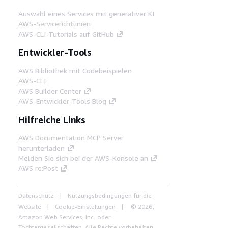
Auswahl eines Services mit generativer KI
AWS-Servicerichtlinien
AWS-CLI-Tutorials auf GitHub
Entwickler-Tools
AWS Bibliothek mit Codebeispielen
AWS-CLI
AWS Builder Center
AWS-Entwickler-Tools Blog
Hilfreiche Links
AWS Documentation MCP Server
herunterladen
Melden Sie sich bei der AWS-Konsole an
AWS re:Post
Datenschutz
Nutzungsbedingungen für die
Website
Cookie-Einstellungen
© 2026,
Amazon Web Services, Inc. oder
Tochtergesellschaften. Alle Rechte vorbehalten.