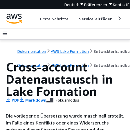
Deutsch
Präferenzen
Kontakt
F
Erste Schritte
Serviceleitfäden
Ent
Dokumentation
AWS Lake Formation
Entwicklerhandbu
Cross-account
Dokumentation
AWS Lake Formation
Entwicklerhandbu
Datenaustausch in
Lake Formation
PDF
Markdown
Fokusmodus
Die vorliegende Übersetzung wurde maschinell erstellt.
Im Falle eines Konflikts oder eines Widerspruchs
zwischen dieser übersetzten Fassung und der