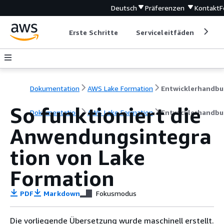
Deutsch
Präferenzen
Kontakt
F
Erste Schritte
Serviceleitfäden
Ent
Dokumentation
AWS Lake Formation
Entwicklerhandbu
So funktioniert die
Dokumentation
AWS Lake Formation
Entwicklerhandbu
Anwendungsintegra
tion von Lake
Formation
PDF
Markdown
Fokusmodus
Die vorliegende Übersetzung wurde maschinell erstellt.