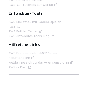
AWS-CLI-Tutorials auf GitHub
Entwickler-Tools
AWS Bibliothek mit Codebeispielen
AWS-CLI
AWS Builder Center
AWS-Entwickler-Tools Blog
Hilfreiche Links
AWS Documentation MCP Server
herunterladen
Melden Sie sich bei der AWS-Konsole an
AWS re:Post
Datenschutz
Nutzungsbedingungen für die
Website
Cookie-Einstellungen
© 2026,
Amazon Web Services, Inc. oder
Tochtergesellschaften. Alle Rechte vorbehalten.
Deutsch