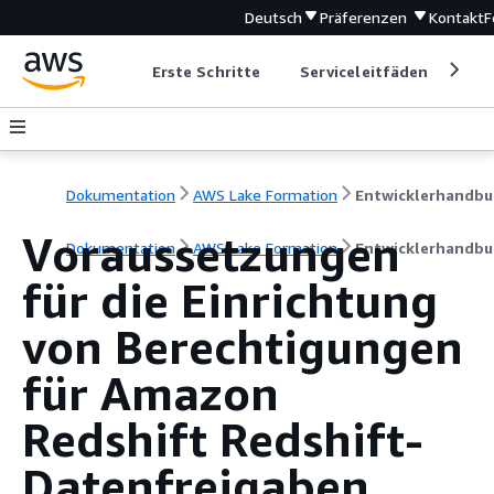
Deutsch
Präferenzen
Kontakt
F
Erste Schritte
Serviceleitfäden
Ent
Dokumentation
AWS Lake Formation
Entwicklerhandbu
Voraussetzungen
Dokumentation
AWS Lake Formation
Entwicklerhandbu
für die Einrichtung
von Berechtigungen
für Amazon
Redshift Redshift-
Datenfreigaben