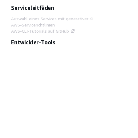
Serviceleitfäden
Auswahl eines Services mit generativer KI
AWS-Servicerichtlinien
AWS-CLI-Tutorials auf GitHub
Entwickler-Tools
AWS Bibliothek mit Codebeispielen
AWS-CLI
AWS Builder Center
AWS-Entwickler-Tools Blog
Hilfreiche Links
AWS Documentation MCP Server
herunterladen
Melden Sie sich bei der AWS-Konsole an
AWS re:Post
Datenschutz
Nutzungsbedingungen für die
Website
Cookie-Einstellungen
© 2026,