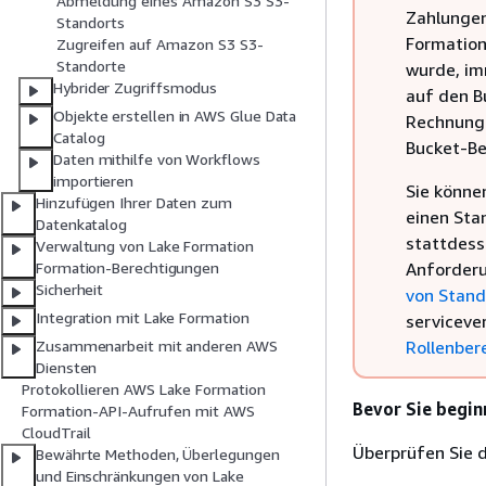
Abmeldung eines Amazon S3 S3-
Zahlunge
Standorts
Formation 
Zugreifen auf Amazon S3 S3-
Standorte
wurde, im
Hybrider Zugriffsmodus
auf den B
Objekte erstellen in AWS Glue Data
Rechnung 
Catalog
Bucket-Be
Daten mithilfe von Workflows
importieren
Sie könne
Hinzufügen Ihrer Daten zum
einen Sta
Datenkatalog
stattdess
Verwaltung von Lake Formation
Anforderu
Formation-Berechtigungen
Sicherheit
von Stan
Integration mit Lake Formation
serviceve
Rollenber
Zusammenarbeit mit anderen AWS
Diensten
Protokollieren AWS Lake Formation
Bevor Sie begin
Formation-API-Aufrufen mit AWS
CloudTrail
Überprüfen Sie 
Bewährte Methoden, Überlegungen
und Einschränkungen von Lake