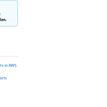
e
len.
ts in AWS
orts