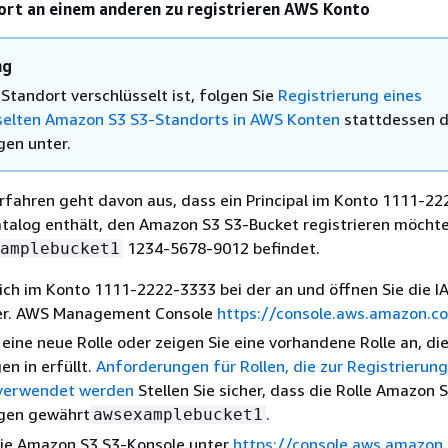
ort an einem anderen zu registrieren AWS Konto
ng
Standort verschlüsselt ist, folgen Sie
Registrierung eines
selten Amazon S3 S3-Standorts in AWS Konten
stattdessen 
en unter.
rfahren geht davon aus, dass ein Principal im Konto 1111-22
talog enthält, den Amazon S3 S3-Bucket registrieren möchte,
1234-5678-9012 befindet.
amplebucket1
ich im Konto 1111-2222-3333 bei der an und öffnen Sie die I
er. AWS Management Console
https://console.aws.amazon.c
e eine neue Rolle oder zeigen Sie eine vorhandene Rolle an, die
n in erfüllt.
Anforderungen für Rollen, die zur Registrierun
verwendet werden
Stellen Sie sicher, dass die Rolle Amazon 
gen gewährt
.
awsexamplebucket1
die Amazon S3 S3-Konsole unter
https://console.aws.amazon