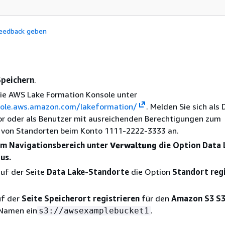
eedback geben
Speichern
.
die AWS Lake Formation Konsole unter
sole.aws.amazon.com/lakeformation/
. Melden Sie sich als
or oder als Benutzer mit ausreichenden Berechtigungen zum
n von Standorten beim Konto 1111-2222-3333 an.
im Navigationsbereich unter
Verwaltung
die Option Data 
us.
uf der Seite
Data Lake-Standorte
die Option
Standort regi
uf der
Seite Speicherort registrieren
für den
Amazon S3 S3
Namen ein
.
s3://awsexamplebucket1