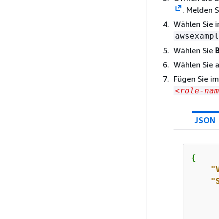
. Melden 
Wählen Sie i
awsexampl
Wählen Sie
Wählen Sie a
Fügen Sie i
<role-nam
JSON
{
"
"