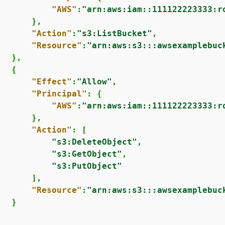
"AWS"
:
"arn:aws:iam::111122223333:r
      },

"Action"
:
"s3:ListBucket"
,

"Resource"
:
"arn:aws:s3:::awsexamplebuc
  },

{
"Effect"
:
"Allow"
,

"Principal"
: 
{
"AWS"
:
"arn:aws:iam::111122223333:r
      },

"Action"
: [

"s3:DeleteObject"
,

"s3:GetObject"
,

"s3:PutObject"
      ],

"Resource"
:
"arn:aws:s3:::awsexamplebuc
  }
