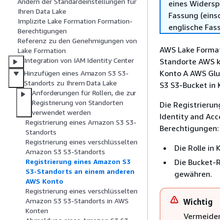
Ändern der Standardeinstellungen für
eines Widersp
Ihren Data Lake
Fassung (einsc
Implizite Lake Formation Formation-
englische Fas
Berechtigungen
Referenz zu den Genehmigungen von
AWS Lake Format
Lake Formation
Integration von IAM Identity Center
Standorte AWS ko
Konto A AWS Glu
Hinzufügen eines Amazon S3 S3-
Standorts zu Ihrem Data Lake
S3 S3-Bucket in 
Anforderungen für Rollen, die zur
Registrierung von Standorten
Die Registrieru
verwendet werden
Identity and Ac
Registrierung eines Amazon S3 S3-
Berechtigungen:
Standorts
Registrierung eines verschlüsselten
Die Rolle in
Amazon S3 S3-Standorts
Die Bucket-R
Registrierung eines Amazon S3
S3-Standorts an einem anderen
gewähren.
AWS Konto
Registrierung eines verschlüsselten
Amazon S3 S3-Standorts in AWS
Wichtig
Konten
Vermeiden