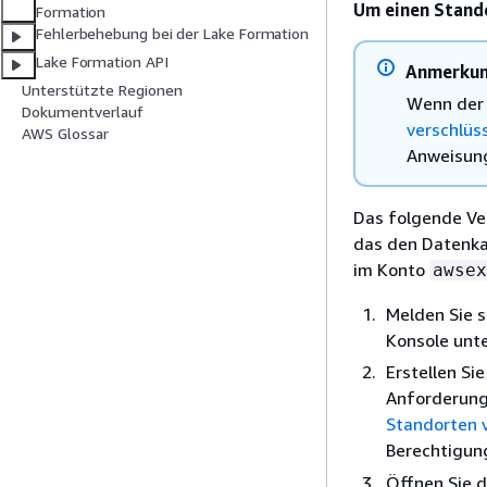
Um einen Stand
Formation
Fehlerbehebung bei der Lake Formation
Lake Formation API
Anmerku
Unterstützte Regionen
Wenn der 
Dokumentverlauf
verschlüs
AWS Glossar
Anweisung
Das folgende Ve
das den Datenka
im Konto
awsex
Melden Sie s
Konsole unt
Erstellen Si
Anforderunge
Standorten 
Berechtigun
Öffnen Sie 