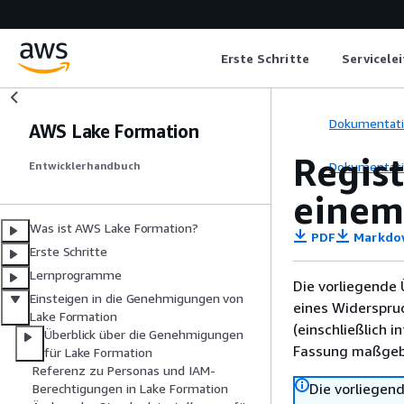
Erste Schritte
Servicele
Dokumentat
AWS Lake Formation
Regis
Dokumentat
Entwicklerhandbuch
einem
Was ist AWS Lake Formation?
PDF
Markdo
Erste Schritte
Lernprogramme
Die vorliegende 
Einsteigen in die Genehmigungen von
eines Widerspru
Lake Formation
(einschließlich 
Überblick über die Genehmigungen
Fassung maßgebl
für Lake Formation
Referenz zu Personas und IAM-
Die vorliegend
Berechtigungen in Lake Formation