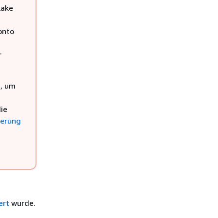
Lake
onto
r
n, um
ie
ierung
ert
wurde.