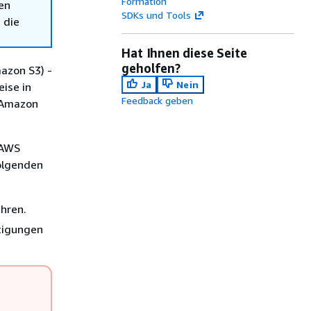
Formation
en
SDKs und Tools
 die
Hat Ihnen diese Seite
geholfen?
azon S3) -
Ja
Nein
ise in
Feedback geben
n Amazon
 AWS
folgenden
hren.
htigungen