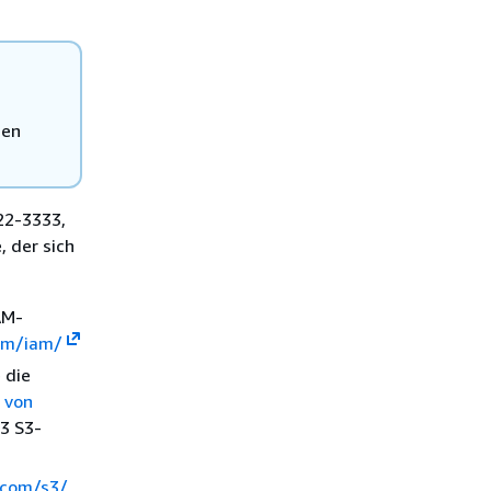
den
22-3333,
 der sich
AM-
om/iam/
 die
g von
S3 S3-
.com/s3/