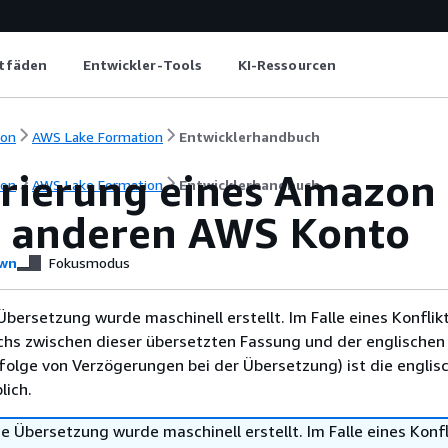
itfäden
Entwickler-Tools
KI-Ressourcen
ion
AWS Lake Formation
Entwicklerhandbuch
trierung eines Amazon
ion
AWS Lake Formation
Entwicklerhandbuch
 anderen AWS Konto
wn
Fokusmodus
Übersetzung wurde maschinell erstellt. Im Falle eines Konflik
chs zwischen dieser übersetzten Fassung und der englischen
infolge von Verzögerungen bei der Übersetzung) ist die englis
ich.
e Übersetzung wurde maschinell erstellt. Im Falle eines Konfl