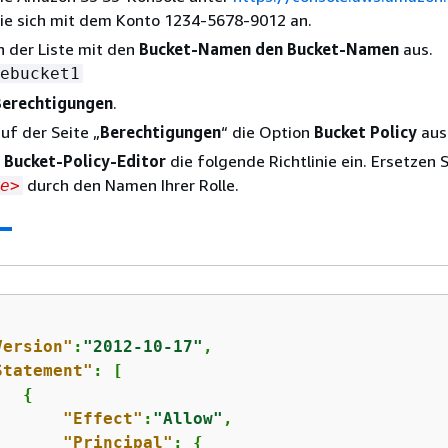
Sie sich mit dem Konto 1234-5678-9012 an.
n der Liste mit den
Bucket-Namen den Bucket-Namen
aus.
ebucket1
Berechtigungen
.
uf der Seite „
Berechtigungen
“ die Option
Bucket Policy
aus
m
Bucket-Policy-Editor
die folgende Richtlinie ein. Ersetzen S
durch den Namen Ihrer Rolle.
e>
Version"
:
"2012-10-17"
,

Statement"
: [

{
"Effect"
:
"Allow"
,

"Principal"
: 
{