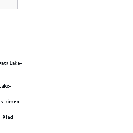
 Data Lake-
Lake-
strieren
-Pfad