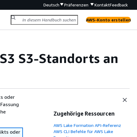
Deutsch
Präferenzen
Kontakt
Feedback
AWS-Konto erstellen
 S3 S3-Standorts an
ts oder
 Fassung
che
Zugehörige Ressourcen
AWS Lake Formation API-Referenz
ikts oder
AWS CLI Befehle für AWS Lake