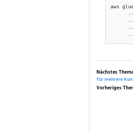
aws glu
      -
      -
      -
      -
Nächstes Thema
für mehrere Kon
Vorheriges The