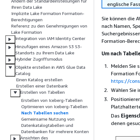
Ändern der Standardeinstellungen für
englische Fas
Ihren Data Lake
Implizite Lake Formation Formation-
Sie können die 
Berechtigungen
nach Namen, Spe
Referenz zu den Genehmigungen von
Lake Formation
Suchergebnissen 
Integration von IAM Identity Center
Formation-Berec
Hinzufügen eines Amazon S3 S3-
Standorts zu Ihrem Data Lake
Um nach Tabelle
Hybrider Zugriffsmodus
Melden Sie 
Objekte erstellen in AWS Glue Data
Formation F
Catalog
Einen Katalog erstellen
https://con
Erstellen einer Datenbank
Wählen Sie 
Erstellen von Tabellen
Positioniere
Erstellen von Iceberg-Tabellen
Platzhaltert
Optimieren von Iceberg-Tabellen
Nach Tabellen suchen
Das
Eigens
Gemeinsame Nutzung von
denen gesuc
Datenkatalogtabellen und
Datenbanken für mehrere Konten
Ansichten des