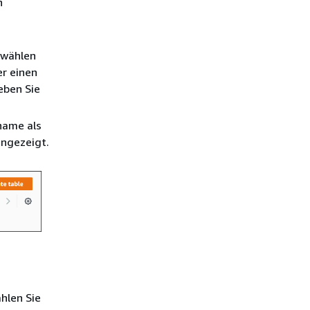
n
 wählen
r einen
eben Sie
name als
angezeigt.
hlen Sie