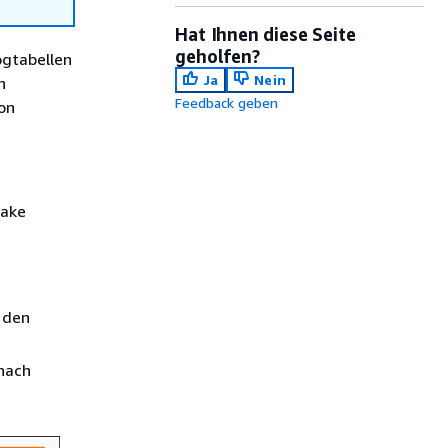
Hat Ihnen diese Seite
geholfen?
ogtabellen
Ja
Nein
n
Feedback geben
on
Lake
t den
nach