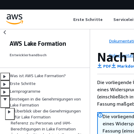
Erste Schritte
Servicele
Dokumentat
AWS Lake Formation
Nach 
Dokumentat
Entwicklerhandbuch
PDF
Markdo
Was ist AWS Lake Formation?
Die vorliegende 
Erste Schritte
eines Widerspru
Lernprogramme
(einschließlich 
Einsteigen in die Genehmigungen von
Fassung maßgebl
Lake Formation
Überblick über die Genehmigungen
Die vorliegend
für Lake Formation
Referenz zu Personas und IAM-
eines Widersp
Berechtigungen in Lake Formation
Fassung (einsc