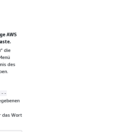
tige AWS
aste.
n
“ die
 Menü
nis des
ben.
--
gegebenen
r das Wort