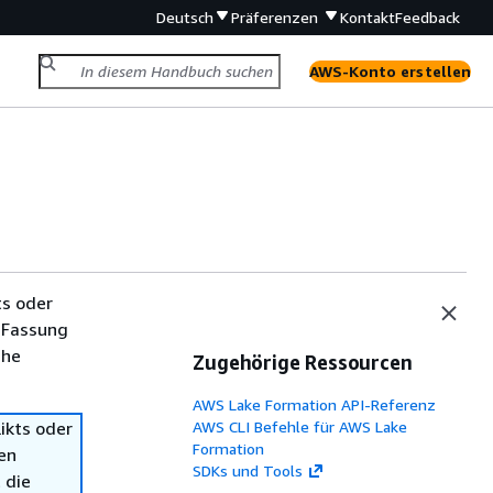
Deutsch
Präferenzen
Kontakt
Feedback
AWS-Konto erstellen
ts oder
 Fassung
che
Zugehörige Ressourcen
AWS Lake Formation API-Referenz
ikts oder
AWS CLI Befehle für AWS Lake
Formation
en
SDKs und Tools
 die