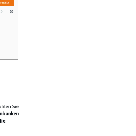
hlen Sie
nbanken
die