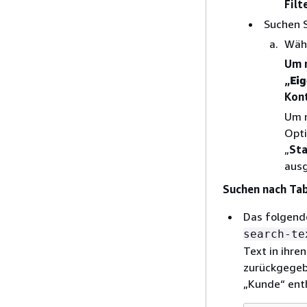
Filt
Suchen S
Wähl
Um n
„
Ei
Kont
Um n
Opti
„
St
ausg
Suchen nach Tab
Das folgende
search-te
Text in ihre
zurückgegeb
„Kunde“ ent