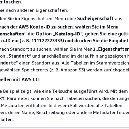
er löschen
.
ie nach anderen Eigenschaften.
en Sie im Eigenschaften-Menü eine
Sucheigenschaft
aus.
ach der AWS Konto-ID zu suchen, wählen Sie im Menü
genschaften
“ die Option „
Katalog-ID
“, geben Sie eine gül
o-ID ein (z. B. 111122223333) und drücken Sie die Eingabet
ach Standort zu suchen, wählen Sie im Menü „
Eigenschafte
on „
Standort
“ und anschließend im daraufhin angezeigten
andorte
“ einen Standort aus. Alle Tabellen im Stammverzeich
ewählten Speicherorts (z. B. Amazon S3) werden zurückgege
ellen mit AWS CLI
 Beispiel zeigt, wie eine Teilsuche ausgeführt wird. Mit dem
Parameter können Sie nach Tabellen suchen, die den an
xt
n Metadaten enthalten. In diesem Fall werden alle Tabellen
en, deren Name, Beschreibung oder andere Metadatenfelde
halten.