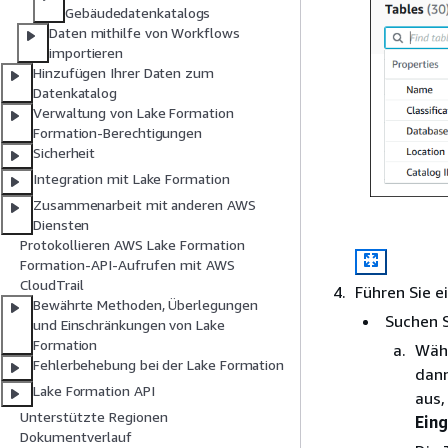
Gebäudedatenkatalogs
Daten mithilfe von Workflows
importieren
Hinzufügen Ihrer Daten zum
Datenkatalog
Verwaltung von Lake Formation
Formation-Berechtigungen
Sicherheit
Integration mit Lake Formation
Zusammenarbeit mit anderen AWS
Diensten
Protokollieren AWS Lake Formation
Formation-API-Aufrufen mit AWS
CloudTrail
Führen Sie e
Bewährte Methoden, Überlegungen
Suchen S
und Einschränkungen von Lake
Formation
Wäh
Fehlerbehebung bei der Lake Formation
dan
Lake Formation API
aus,
Unterstützte Regionen
Ein
Dokumentverlauf