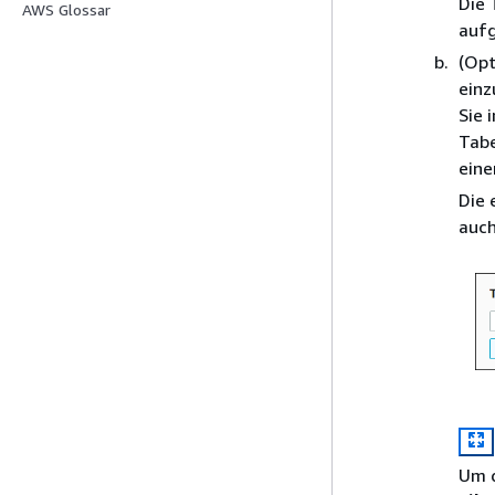
Die 
AWS Glossar
aufg
(Opt
einz
Sie 
Tab
eine
Die 
auch
Um d