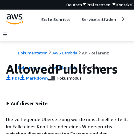
Deutsch
Präferenzen
Kontakt
F
Erste Schritte
Serviceleitfäden
Ent
Dokumentation
AWS Lambda
API-Referenz
AllowedPublishers
Dokumentation
AWS Lambda
API-Referenz
PDF
Markdown
Fokusmodus
Auf dieser Seite
Die vorliegende Übersetzung wurde maschinell erstellt.
Im Falle eines Konflikts oder eines Widerspruchs
zwischen dieser übersetzten Fassung und der