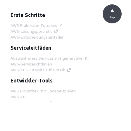
Erste Schritte
Top
AWS Praktische Tutorials
AWS-Lösungsportfolio
AWS-Entscheidungsleitfäden
Serviceleitfäden
Auswahl eines Services mit generativer KI
AWS-Servicerichtlinien
AWS-CLI-Tutorials auf GitHub
Entwickler-Tools
AWS Bibliothek mit Codebeispielen
AWS-CLI
AWS Builder Center
AWS-Entwickler-Tools Blog
Hilfreiche Links
AWS Documentation MCP Server