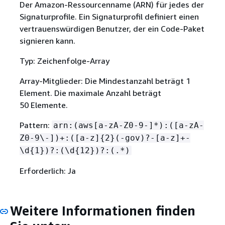
Der Amazon-Ressourcenname (ARN) für jedes der
Signaturprofile. Ein Signaturprofil definiert einen
vertrauenswürdigen Benutzer, der ein Code-Paket
signieren kann.
Typ: Zeichenfolge-Array
Array-Mitglieder: Die Mindestanzahl beträgt 1
Element. Die maximale Anzahl beträgt
50 Elemente.
Pattern:
arn:(aws[a-zA-Z0-9-]*):([a-zA-
Z0-9\-])+:([a-z]
{
2}(-gov)?-[a-z]+-
\d
{
1})?:(\d
{
12})?:(.*)
Erforderlich: Ja
Weitere Informationen finden