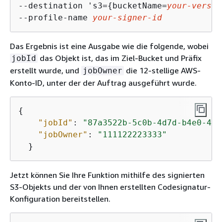
--destination 's3=
{
bucketName=
your-versio
--profile-name 
your-signer-id
Das Ergebnis ist eine Ausgabe wie die folgende, wobei
das Objekt ist, das im Ziel-Bucket und Präfix
jobId
erstellt wurde, und
die 12-stellige AWS-
jobOwner
Konto-ID, unter der der Auftrag ausgeführt wurde.
{
"jobId"
: 
"87a3522b-5c0b-4d7d-b4e0-425
"jobOwner"
: 
"111122223333"
  }
Jetzt können Sie Ihre Funktion mithilfe des signierten
S3-Objekts und der von Ihnen erstellten Codesignatur-
Konfiguration bereitstellen.