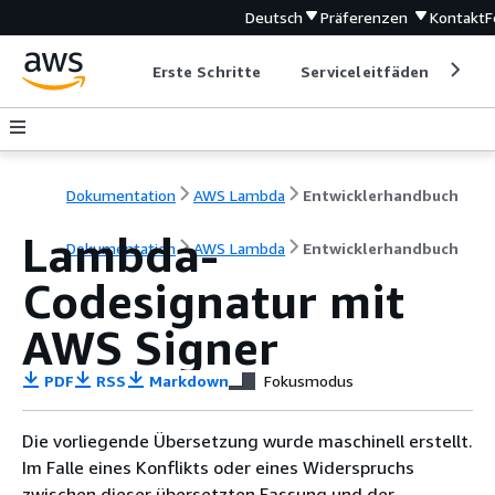
Deutsch
Präferenzen
Kontakt
F
Erste Schritte
Serviceleitfäden
Ent
Dokumentation
AWS Lambda
Entwicklerhandbuch
Lambda-
Dokumentation
AWS Lambda
Entwicklerhandbuch
Codesignatur mit
AWS Signer
PDF
RSS
Markdown
Fokusmodus
Die vorliegende Übersetzung wurde maschinell erstellt.
Im Falle eines Konflikts oder eines Widerspruchs
zwischen dieser übersetzten Fassung und der