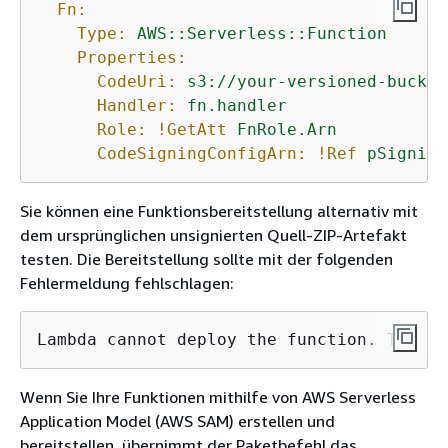
Fn:
Type:
AWS::Serverless::Function
Properties:
CodeUri:
s3://your-versioned-bucket
Handler:
fn.handler
Role:
!GetAtt
FnRole.Arn
CodeSigningConfigArn:
!Ref
pSigning
Sie können eine Funktionsbereitstellung alternativ mit
dem ursprünglichen unsignierten Quell-ZIP-Artefakt
testen. Die Bereitstellung sollte mit der folgenden
Fehlermeldung fehlschlagen:
Lambda cannot deploy the function. The fu
Wenn Sie Ihre Funktionen mithilfe von AWS Serverless
Application Model (AWS SAM) erstellen und
bereitstellen, übernimmt der Paketbefehl das