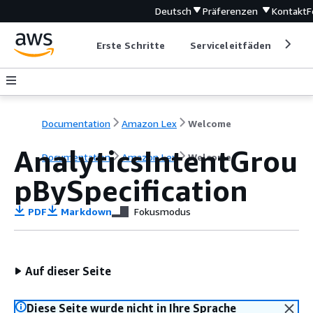
Deutsch
Präferenzen
Kontakt
F
Erste Schritte
Serviceleitfäden
Ent
Documentation
Amazon Lex
Welcome
AnalyticsIntentGrou
Documentation
Amazon Lex
Welcome
pBySpecification
PDF
Markdown
Fokusmodus
Auf dieser Seite
Diese Seite wurde nicht in Ihre Sprache