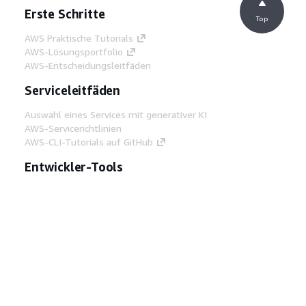
Erste Schritte
Top
AWS Praktische Tutorials
AWS-Lösungsportfolio
AWS-Entscheidungsleitfäden
Serviceleitfäden
Auswahl eines Services mit generativer KI
AWS-Servicerichtlinien
AWS-CLI-Tutorials auf GitHub
Entwickler-Tools
AWS Bibliothek mit Codebeispielen
AWS-CLI
AWS Builder Center
AWS-Entwickler-Tools Blog
Hilfreiche Links
AWS Documentation MCP Server
herunterladen