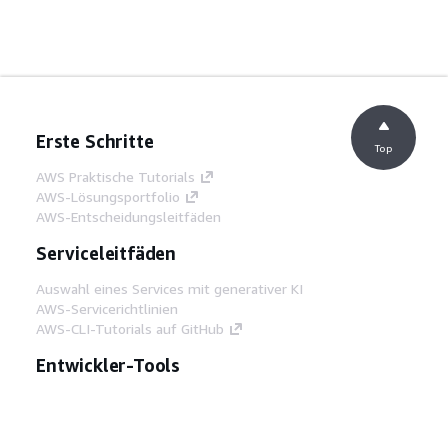
Erste Schritte
Top
AWS Praktische Tutorials
AWS-Lösungsportfolio
AWS-Entscheidungsleitfäden
Serviceleitfäden
Auswahl eines Services mit generativer KI
AWS-Servicerichtlinien
AWS-CLI-Tutorials auf GitHub
Entwickler-Tools
AWS Bibliothek mit Codebeispielen
AWS-CLI
AWS Builder Center