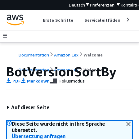
Deutsch
Präferenzen
Kontakt
F
Erste Schritte
Serviceleitfäden
Ent
Documentation
Amazon Lex
Welcome
BotVersionSortBy
Documentation
Amazon Lex
Welcome
PDF
Markdown
Fokusmodus
Auf dieser Seite
Diese Seite wurde nicht in Ihre Sprache
übersetzt.
Übersetzung anfragen