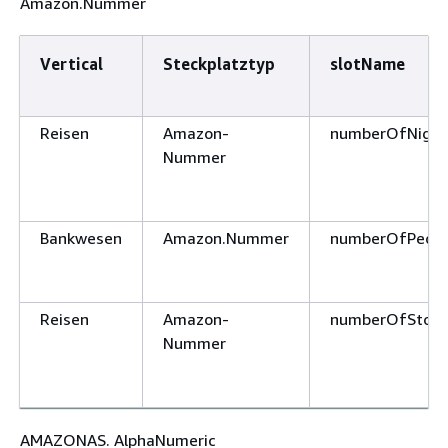
Amazon.Nummer
Vertical
Steckplatztyp
slotName
Reisen
Amazon-
numberOfNight
Nummer
Bankwesen
Amazon.Nummer
numberOfPeop
Reisen
Amazon-
numberOfStop
Nummer
AMAZONAS. AlphaNumeric