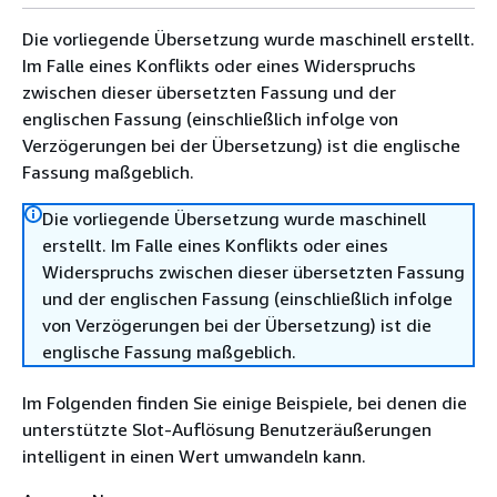
Die vorliegende Übersetzung wurde maschinell erstellt.
Im Falle eines Konflikts oder eines Widerspruchs
zwischen dieser übersetzten Fassung und der
englischen Fassung (einschließlich infolge von
Verzögerungen bei der Übersetzung) ist die englische
Fassung maßgeblich.
Die vorliegende Übersetzung wurde maschinell
erstellt. Im Falle eines Konflikts oder eines
Widerspruchs zwischen dieser übersetzten Fassung
und der englischen Fassung (einschließlich infolge
von Verzögerungen bei der Übersetzung) ist die
englische Fassung maßgeblich.
Im Folgenden finden Sie einige Beispiele, bei denen die
unterstützte Slot-Auflösung Benutzeräußerungen
intelligent in einen Wert umwandeln kann.