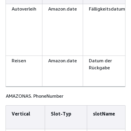
Autoverleih
Amazon.date
Fälligkeitsdatum
Reisen
Amazon.date
Datum der
Rückgabe
AMAZONAS. PhoneNumber
Vertical
Slot-Typ
slotName