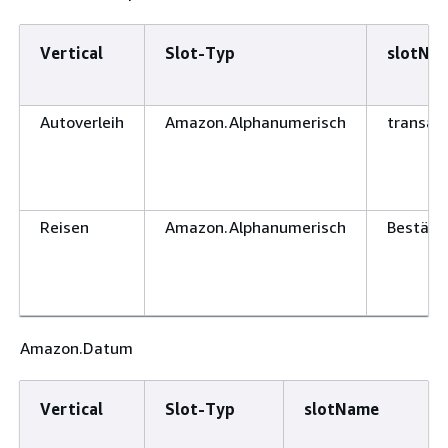
Vertical
Slot-Typ
slotNa
Autoverleih
Amazon.Alphanumerisch
transact
Reisen
Amazon.Alphanumerisch
Bestäti
Amazon.Datum
Vertical
Slot-Typ
slotName