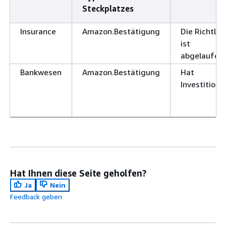
Steckplatzes
Insurance
Amazon.Bestätigung
Die Richtlini
ist
abgelaufen
Bankwesen
Amazon.Bestätigung
Hat
Investitione
Hat Ihnen diese Seite geholfen?
Ja
Nein
Feedback geben