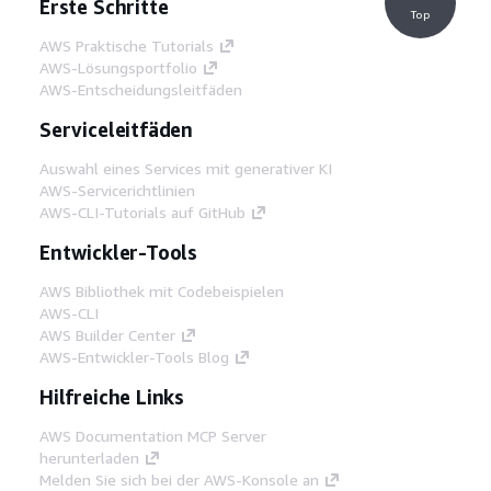
Erste Schritte
Top
AWS Praktische Tutorials
AWS-Lösungsportfolio
AWS-Entscheidungsleitfäden
Serviceleitfäden
Auswahl eines Services mit generativer KI
AWS-Servicerichtlinien
AWS-CLI-Tutorials auf GitHub
Entwickler-Tools
AWS Bibliothek mit Codebeispielen
AWS-CLI
AWS Builder Center
AWS-Entwickler-Tools Blog
Hilfreiche Links
AWS Documentation MCP Server
herunterladen
Melden Sie sich bei der AWS-Konsole an