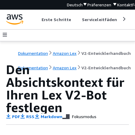
Deutsch
Präferenzen
Kontakt
F
Erste Schritte
Serviceleitfäden
Ent
Dokumentation
Amazon Lex
V2-Entwicklerhandbuch
Den
Dokumentation
Amazon Lex
V2-Entwicklerhandbuch
Absichtskontext für
Ihren Lex V2-Bot
festlegen
PDF
RSS
Markdown
Fokusmodus