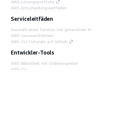
AWS-Lösungsportfolio
AWS-Entscheidungsleitfäden
Serviceleitfäden
Auswahl eines Services mit generativer KI
AWS-Servicerichtlinien
AWS-CLI-Tutorials auf GitHub
Entwickler-Tools
AWS Bibliothek mit Codebeispielen
AWS-CLI
AWS Builder Center
AWS-Entwickler-Tools Blog
Hilfreiche Links
AWS Documentation MCP Server
herunterladen
Melden Sie sich bei der AWS-Konsole an
AWS re:Post