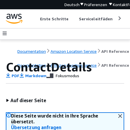
Deutsch
Präferenzen
Kontakt
F
Erste Schritte
Serviceleitfäden
Ent
Documentation
Amazon Location Service
API Reference
ContactDetails
Documentation
Amazon Location Service
API Reference
PDF
Markdown
Fokusmodus
Auf dieser Seite
Diese Seite wurde nicht in Ihre Sprache
übersetzt.
Übersetzung anfragen