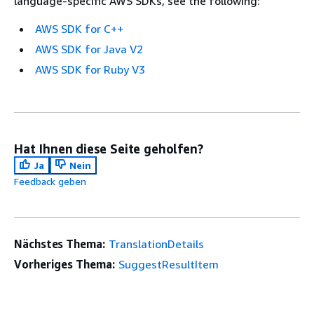
language-specific AWS SDKs, see the following:
AWS SDK for C++
AWS SDK for Java V2
AWS SDK for Ruby V3
Hat Ihnen diese Seite geholfen?
Ja
Nein
Feedback geben
Nächstes Thema:
TranslationDetails
Vorheriges Thema:
SuggestResultItem