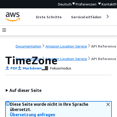
Deutsch
Präferenzen
Kontakt
F
Erste Schritte
Serviceleitfäden
Ent
Documentation
Amazon Location Service
API Reference
TimeZone
Documentation
Amazon Location Service
API Reference
PDF
Markdown
Fokusmodus
Auf dieser Seite
Diese Seite wurde nicht in Ihre Sprache
übersetzt.
Übersetzung anfragen