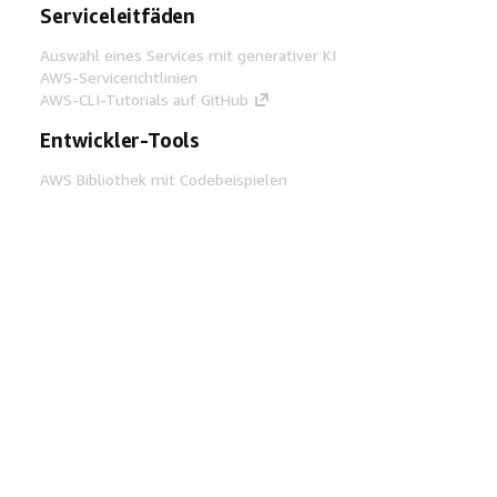
Serviceleitfäden
Auswahl eines Services mit generativer KI
AWS-Servicerichtlinien
AWS-CLI-Tutorials auf GitHub
Entwickler-Tools
AWS Bibliothek mit Codebeispielen
AWS-CLI
AWS Builder Center
AWS-Entwickler-Tools Blog
Hilfreiche Links
AWS Documentation MCP Server
herunterladen
Melden Sie sich bei der AWS-Konsole an
AWS re:Post
Datenschutz
Nutzungsbedingungen für die
Website
Cookie-Einstellungen
© 2026,