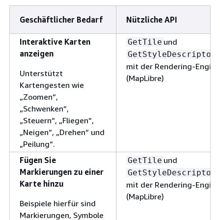
Geschäftlicher Bedarf
Nützliche API
Interaktive Karten
und
GetTile
anzeigen
GetStyleDescriptor
mit der Rendering-Engine
Unterstützt
(MapLibre)
Kartengesten wie
„Zoomen“,
„Schwenken“,
„Steuern“, „Fliegen“,
„Neigen“, „Drehen“ und
„Peilung“.
Fügen Sie
und
GetTile
Markierungen zu einer
GetStyleDescriptor
Karte hinzu
mit der Rendering-Engine
(MapLibre)
Beispiele hierfür sind
Markierungen, Symbole