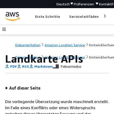
Deutsch
Präferenzen
Kontakt
F
Erste Schritte
Serviceleitfäden
Ent
Dokumentation
Amazon Location Service
Landkarte APIs
Dokumentation
Amazon Location Service
Entwicklerha
PDF
RSS
Markdown
Fokusmodus
Auf dieser Seite
Die vorliegende Übersetzung wurde maschinell erstellt.
Im Falle eines Konflikts oder eines Widerspruchs
zwischen dieser übersetzten Fassung und der