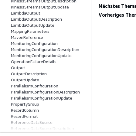
KinesisStreamsOutputDescription
Nächstes Thema
KinesisStreamsOutputUpdate
LambdaOutput
Vorheriges The
LambdaOutputDescription
LambdaOutputUpdate
MappingParameters
MavenReference
MonitoringConfiguration
MonitoringConfigurationDescription
MonitoringConfigurationUpdate
OperationFailureDetails
Output
OutputDescription
OutputUpdate
ParallelismConfiguration
ParallelismConfigurationDescription
ParallelismConfigurationUpdate
PropertyGroup
RecordColumn
RecordFormat
ReferenceDataSource
ReferenceDataSourceDescription
ReferenceDataSourceUpdate