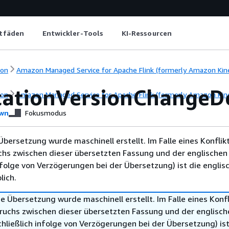
itfäden
Entwickler-Tools
KI-Ressourcen
ion
Amazon Managed Service for Apache Flink (formerly Amazon Kines
cationVersionChangeDe
ion
Amazon Managed Service for Apache Flink (formerly Amazon Kines
wn
Fokusmodus
Übersetzung wurde maschinell erstellt. Im Falle eines Konflik
chs zwischen dieser übersetzten Fassung und der englischen
infolge von Verzögerungen bei der Übersetzung) ist die englis
ich.
e Übersetzung wurde maschinell erstellt. Im Falle eines Konfl
ruchs zwischen dieser übersetzten Fassung und der englisch
hließlich infolge von Verzögerungen bei der Übersetzung) ist