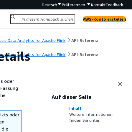
Deutsch
Präferenzen
Kontakt
Feedback
AWS-Konto erstellen
is Data Analytics for Apache Flink)
API-Referenz
tails
is Data Analytics for Apache Flink)
API-Referenz
ts oder
 Fassung
che
Auf dieser Seite
Inhalt
ikts oder
Weitere Informationen
finden Sie unter:
en
 die