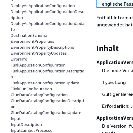
englische Fas
DeployAsApplicationConfiguration
DeployAsApplicationConfigurationDesc
Enthält Informa
ription
DeployAsApplicationConfigurationUpda
angewendet hat
te
DestinationSchema
EnvironmentProperties
Inhalt
EnvironmentPropertyDescriptions
EnvironmentPropertyUpdates
ErrorInfo
ApplicationVe
FlinkApplicationConfiguration
Die neue Vers
FlinkApplicationConfigurationDescriptio
n
Type: Long
FlinkApplicationConfigurationUpdate
FlinkRunConfiguration
Gültiger Bere
GlueDataCatalogConfiguration
GlueDataCatalogConfigurationDescripti
Erforderlich: 
on
GlueDataCatalogConfigurationUpdate
ApplicationVer
Input
InputDescription
Die Version, 
InputLambdaProcessor
wurde.