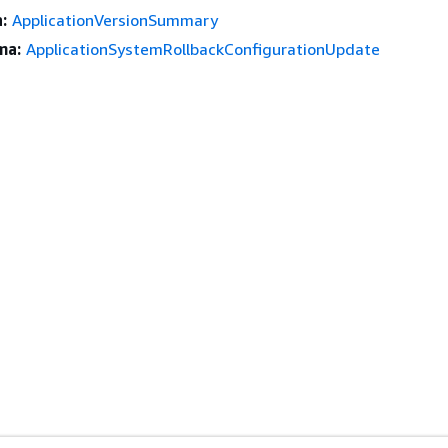
:
ApplicationVersionSummary
ma:
ApplicationSystemRollbackConfigurationUpdate