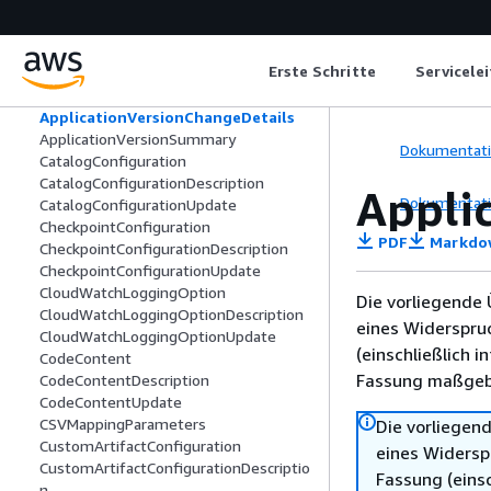
on
ApplicationSystemRollbackConfigurati
onDescription
Erste Schritte
Servicele
ApplicationSystemRollbackConfigurati
onUpdate
ApplicationVersionChangeDetails
ApplicationVersionSummary
Dokumentat
CatalogConfiguration
CatalogConfigurationDescription
Appli
Dokumentat
CatalogConfigurationUpdate
CheckpointConfiguration
PDF
Markdo
CheckpointConfigurationDescription
CheckpointConfigurationUpdate
CloudWatchLoggingOption
Die vorliegende 
CloudWatchLoggingOptionDescription
eines Widerspru
CloudWatchLoggingOptionUpdate
(einschließlich 
CodeContent
Fassung maßgebl
CodeContentDescription
CodeContentUpdate
CSVMappingParameters
Die vorliegend
CustomArtifactConfiguration
eines Widersp
CustomArtifactConfigurationDescriptio
Fassung (einsc
n