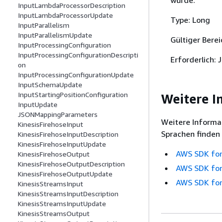
InputLambdaProcessorDescription
InputLambdaProcessorUpdate
Type: Long
InputParallelism
InputParallelismUpdate
Gültiger Bere
InputProcessingConfiguration
InputProcessingConfigurationDescripti
Erforderlich: 
on
InputProcessingConfigurationUpdate
InputSchemaUpdate
InputStartingPositionConfiguration
Weitere I
InputUpdate
JSONMappingParameters
Weitere Informat
KinesisFirehoseInput
Sprachen finden
KinesisFirehoseInputDescription
KinesisFirehoseInputUpdate
AWS SDK for
KinesisFirehoseOutput
KinesisFirehoseOutputDescription
AWS SDK for
KinesisFirehoseOutputUpdate
AWS SDK for
KinesisStreamsInput
KinesisStreamsInputDescription
KinesisStreamsInputUpdate
KinesisStreamsOutput