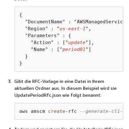
{
  "DocumentName" : "AWSManagedServices
  "Region" : "
us-east-1
",

  "Parameters" : 
{
    "Action" : ["
update
"],

    "Name" : ["
period01
"]

  }

}
Gibt die RFC-Vorlage in eine Datei in Ihrem
aktuellen Ordner aus. In diesem Beispiel wird sie
UpdatePeriodRfc.json wie folgt benannt:
aws amscm 
create
-
rfc 
--generate-cli-sk