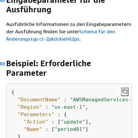
Ausführung
Ausführliche Informationen zu den Eingabeparametern
der Ausführung finden Sie unter
Schema für den
Änderungstyp ct-2pkdckieh62ps
.
Beispiel: Erforderliche
Parameter
{
"DocumentName"
 : 
"AWSManagedServices-Ad
"Region"
 : 
"us-east-1"
,

"Parameters"
 : 
{
"Action"
 : [
"update"
],

"Name"
 : [
"period01"
]

  }
