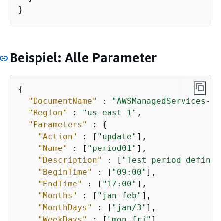
}
Beispiel: Alle Parameter
{
"DocumentName"
 : 
"AWSManagedServices-Ad
"Region"
 : 
"us-east-1"
,

"Parameters"
 : 
{
"Action"
 : [
"update"
],

"Name"
 : [
"period01"
],

"Description"
 : [
"Test period definit
"BeginTime"
 : [
"09:00"
],

"EndTime"
 : [
"17:00"
],

"Months"
 : [
"jan-feb"
],

"MonthDays"
 : [
"jan/3"
],

"WeekDays"
 : [
"mon-fri"
]
