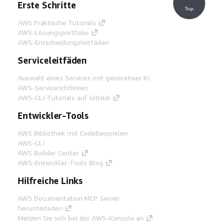
Erste Schritte
Top
AWS Praktische Tutorials
AWS-Lösungsportfolio
AWS-Entscheidungsleitfäden
Serviceleitfäden
Auswahl eines Services mit generativer KI
AWS-Servicerichtlinien
AWS-CLI-Tutorials auf GitHub
Entwickler-Tools
AWS Bibliothek mit Codebeispielen
AWS-CLI
AWS Builder Center
AWS-Entwickler-Tools Blog
Hilfreiche Links
AWS Documentation MCP Server
herunterladen
Melden Sie sich bei der AWS-Konsole an