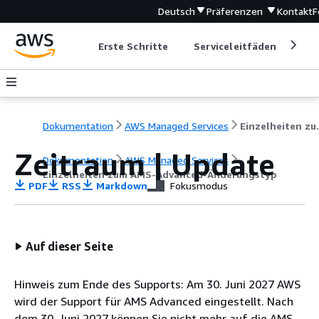
Deutsch
Präferenzen
Kontakt
F
Erste Schritte
Serviceleitfäden
Ent
Dokumentation
AWS Managed Services
Einzelheiten
Zeitraum | Update
Dokumentation
AWS Managed Services
Einzelheiten zum AMS-Advanced-Änderungstyp
PDF
RSS
Markdown
Fokusmodus
Auf dieser Seite
Hinweis zum Ende des Supports: Am 30. Juni 2027 AWS
wird der Support für AMS Advanced eingestellt. Nach
dem 30. Juni 2027 können Sie nicht mehr auf die AMS