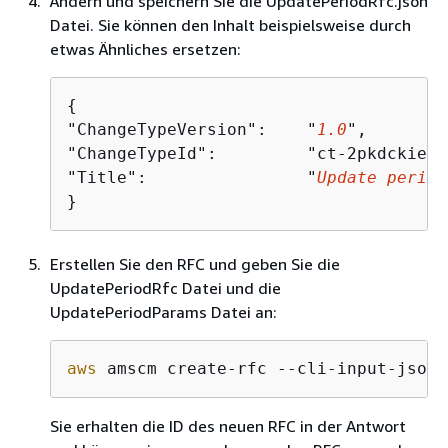
Ändern und speichern Sie die UpdatePeriodRfc.json
Datei. Sie können den Inhalt beispielsweise durch
etwas Ähnliches ersetzen:
{
"ChangeTypeVersion":    "
1.0
",

"ChangeTypeId":         "ct-2pkdckieh6
"Title":                "
Update period
}
Erstellen Sie den RFC und geben Sie die
UpdatePeriodRfc Datei und die
UpdatePeriodParams Datei an:
aws
 amscm create-rfc --cli-input-json 
Sie erhalten die ID des neuen RFC in der Antwort