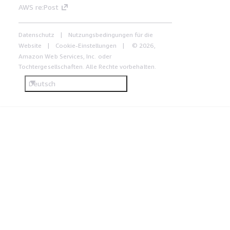
AWS re:Post
Datenschutz
Nutzungsbedingungen für die
Website
Cookie-Einstellungen
© 2026,
Amazon Web Services, Inc. oder
Tochtergesellschaften. Alle Rechte vorbehalten.
Deutsch