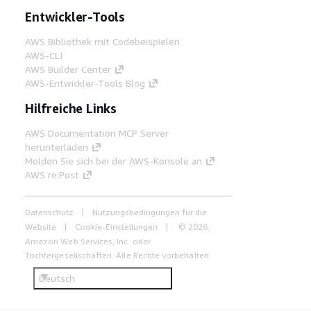
Entwickler-Tools
AWS Bibliothek mit Codebeispielen
AWS-CLI
AWS Builder Center
AWS-Entwickler-Tools Blog
Hilfreiche Links
AWS Documentation MCP Server
herunterladen
Melden Sie sich bei der AWS-Konsole an
AWS re:Post
Datenschutz
Nutzungsbedingungen für die
Website
Cookie-Einstellungen
© 2026,
Amazon Web Services, Inc. oder
Tochtergesellschaften. Alle Rechte vorbehalten.
Deutsch