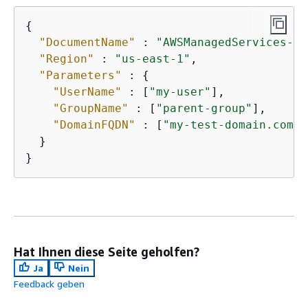
{
"DocumentName"
 : 
"AWSManagedServices-Ad
"Region"
 : 
"us-east-1"
,

"Parameters"
 : 
{
"UserName"
 : [
"my-user"
],

"GroupName"
 : [
"parent-group"
],

"DomainFQDN"
 : [
"my-test-domain.com"
]

  }

}
Hat Ihnen diese Seite geholfen?
Ja
Nein
Feedback geben