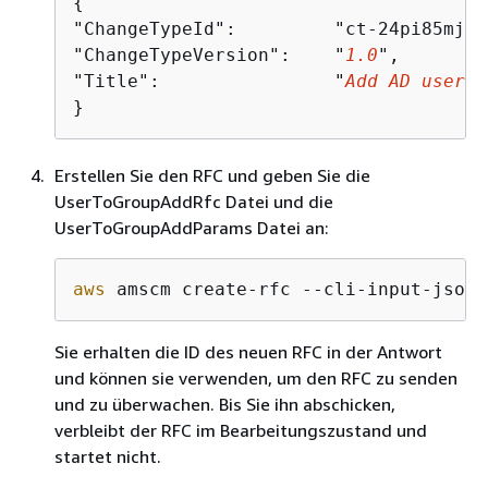
{
"ChangeTypeId":         "ct-24pi85mjtz
"ChangeTypeVersion":    "
1.0
",

"Title":                "
Add AD user t
}
Erstellen Sie den RFC und geben Sie die
UserToGroupAddRfc Datei und die
UserToGroupAddParams Datei an:
aws
 amscm create-rfc --cli-input-json 
Sie erhalten die ID des neuen RFC in der Antwort
und können sie verwenden, um den RFC zu senden
und zu überwachen. Bis Sie ihn abschicken,
verbleibt der RFC im Bearbeitungszustand und
startet nicht.