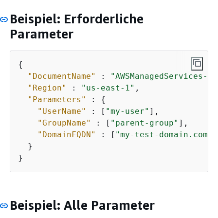
Beispiel: Erforderliche
Parameter
{
"DocumentName"
 : 
"AWSManagedServices-Ad
"Region"
 : 
"us-east-1"
,

"Parameters"
 : 
{
"UserName"
 : [
"my-user"
],

"GroupName"
 : [
"parent-group"
],

"DomainFQDN"
 : [
"my-test-domain.com"
]

  }

}
Beispiel: Alle Parameter