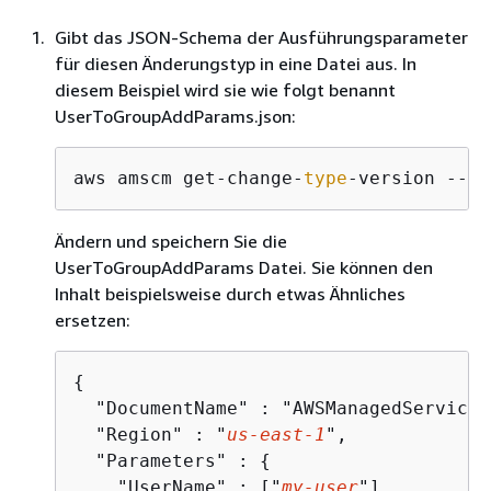
Gibt das JSON-Schema der Ausführungsparameter
für diesen Änderungstyp in eine Datei aus. In
diesem Beispiel wird sie wie folgt benannt
UserToGroupAddParams.json:
aws amscm get-change-
type
-version --ch
Ändern und speichern Sie die
UserToGroupAddParams Datei. Sie können den
Inhalt beispielsweise durch etwas Ähnliches
ersetzen:
{
  "DocumentName" : "AWSManagedServices
  "Region" : "
us-east-1
",

  "Parameters" : 
{
    "UserName" : ["
my-user
"],
