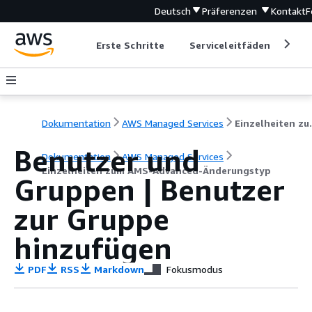
Deutsch
Präferenzen
Kontakt
F
Erste Schritte
Serviceleitfäden
Ent
Dokumentation
AWS Managed Services
Einzelheiten
Benutzer und
Dokumentation
AWS Managed Services
Einzelheiten zum AMS-Advanced-Änderungstyp
Gruppen | Benutzer
zur Gruppe
hinzufügen
PDF
RSS
Markdown
Fokusmodus