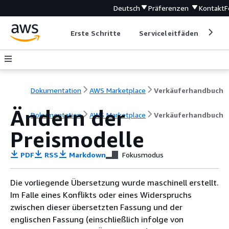
Deutsch
Präferenzen
Kontakt
F
Erste Schritte
Serviceleitfäden
Ent
Dokumentation
AWS Marketplace
Verkäuferhandbuch
Ändern der
Dokumentation
AWS Marketplace
Verkäuferhandbuch
Preismodelle
PDF
RSS
Markdown
Fokusmodus
Die vorliegende Übersetzung wurde maschinell erstellt.
Im Falle eines Konflikts oder eines Widerspruchs
zwischen dieser übersetzten Fassung und der
englischen Fassung (einschließlich infolge von