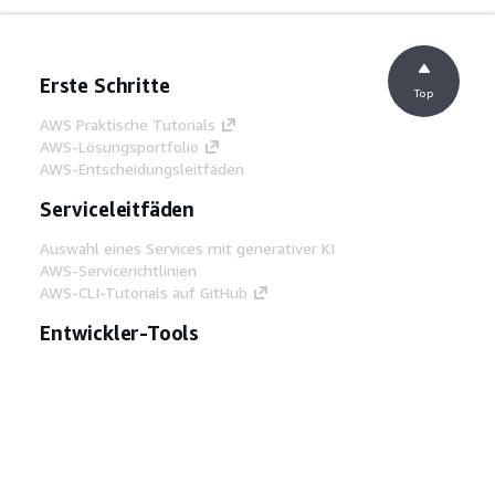
Erste Schritte
Top
AWS Praktische Tutorials
AWS-Lösungsportfolio
AWS-Entscheidungsleitfäden
Serviceleitfäden
Auswahl eines Services mit generativer KI
AWS-Servicerichtlinien
AWS-CLI-Tutorials auf GitHub
Entwickler-Tools
AWS Bibliothek mit Codebeispielen
AWS-CLI
AWS Builder Center
AWS-Entwickler-Tools Blog
Hilfreiche Links