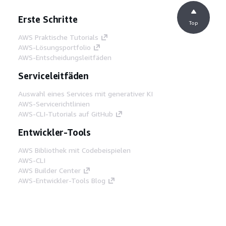
Erste Schritte
Top
AWS Praktische Tutorials
AWS-Lösungsportfolio
AWS-Entscheidungsleitfäden
Serviceleitfäden
Auswahl eines Services mit generativer KI
AWS-Servicerichtlinien
AWS-CLI-Tutorials auf GitHub
Entwickler-Tools
AWS Bibliothek mit Codebeispielen
AWS-CLI
AWS Builder Center
AWS-Entwickler-Tools Blog
Hilfreiche Links
AWS Documentation MCP Server