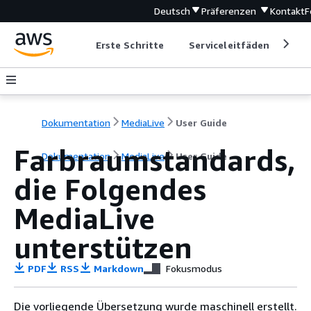
Deutsch
Präferenzen
Kontakt
F
Erste Schritte
Serviceleitfäden
Ent
Dokumentation
MediaLive
User Guide
Farbraumstandards,
Dokumentation
MediaLive
User Guide
die Folgendes
MediaLive
unterstützen
PDF
RSS
Markdown
Fokusmodus
Die vorliegende Übersetzung wurde maschinell erstellt.