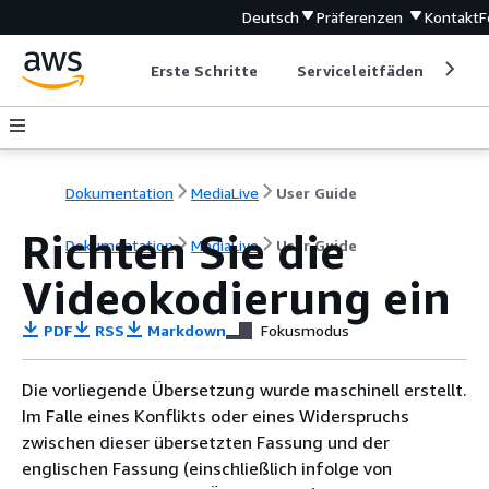
Deutsch
Präferenzen
Kontakt
F
Erste Schritte
Serviceleitfäden
Ent
Dokumentation
MediaLive
User Guide
Richten Sie die
Dokumentation
MediaLive
User Guide
Videokodierung ein
PDF
RSS
Markdown
Fokusmodus
Die vorliegende Übersetzung wurde maschinell erstellt.
Im Falle eines Konflikts oder eines Widerspruchs
zwischen dieser übersetzten Fassung und der
englischen Fassung (einschließlich infolge von