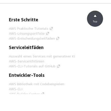
Erste Schritte
Top
AWS Praktische Tutorials
AWS-Lösungsportfolio
AWS-Entscheidungsleitfäden
Serviceleitfäden
Auswahl eines Services mit generativer KI
AWS-Servicerichtlinien
AWS-CLI-Tutorials auf GitHub
Entwickler-Tools
AWS Bibliothek mit Codebeispielen
AWS-CLI
AWS Builder Center
AWS-Entwickler-Tools Blog
Hilfreiche Links