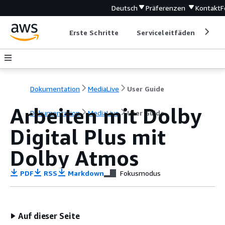
Deutsch
Präferenzen
Kontakt
F
Erste Schritte
Serviceleitfäden
Ent
Dokumentation
MediaLive
User Guide
Arbeiten mit Dolby
Dokumentation
MediaLive
User Guide
Digital Plus mit
Dolby Atmos
PDF
RSS
Markdown
Fokusmodus
Auf dieser Seite