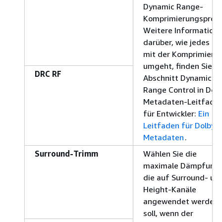
Dynamic Range-
Komprimierungsprofil
Weitere Information
darüber, wie jedes Pro
mit der Komprimieru
umgeht, finden Sie i
DRC RF
Abschnitt Dynamic
Range Control in Dol
Metadaten-Leitfade
für Entwickler:
Ein
Leitfaden für Dolby-
Metadaten
.
Surround-Trimm
Wählen Sie die
maximale Dämpfung,
die auf Surround- un
Height-Kanäle
angewendet werden
soll, wenn der