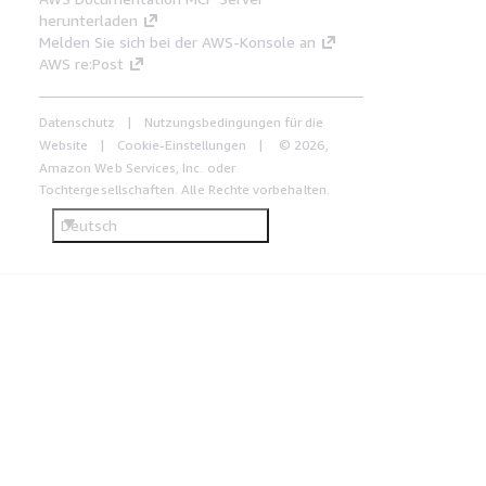
herunterladen
Melden Sie sich bei der AWS-Konsole an
AWS re:Post
Datenschutz
Nutzungsbedingungen für die
Website
Cookie-Einstellungen
© 2026,
Amazon Web Services, Inc. oder
Tochtergesellschaften. Alle Rechte vorbehalten.
Deutsch