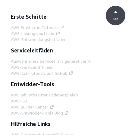
Erste Schritte
Top
AWS Praktische Tutorials
AWS-Lösungsportfolio
AWS-Entscheidungsleitfäden
Serviceleitfäden
Auswahl eines Services mit generativer KI
AWS-Servicerichtlinien
AWS-CLI-Tutorials auf GitHub
Entwickler-Tools
AWS Bibliothek mit Codebeispielen
AWS-CLI
AWS Builder Center
AWS-Entwickler-Tools Blog
Hilfreiche Links
AWS Documentation MCP Server