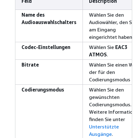
Feld
Description
Name des
Wählen Sie den
Audioauswahlschalters
Audiowähler, den Sie
am Eingang
eingerichtet haben.
Codec-Einstellungen
Wählen Sie
EAC3
ATMOS
.
Bitrate
Wählen Sie einen Wer
der für den
Codierungsmodus gil
Codierungsmodus
Wählen Sie den
gewünschten
Codierungsmodus.
Weitere Information
finden Sie unter
Unterstützte
Ausgänge
.