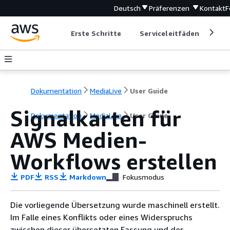
Deutsch
Präferenzen
Kontakt
F
Erste Schritte
Serviceleitfäden
Ent
Dokumentation
MediaLive
User Guide
Signalkarten für
Dokumentation
MediaLive
User Guide
AWS Medien-
Workflows erstellen
PDF
RSS
Markdown
Fokusmodus
Die vorliegende Übersetzung wurde maschinell erstellt.
Im Falle eines Konflikts oder eines Widerspruchs
zwischen dieser übersetzten Fassung und der