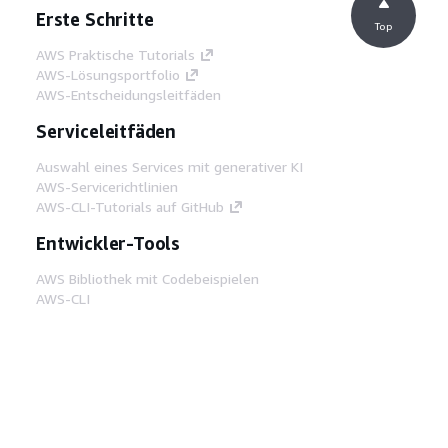
Erste Schritte
Top
AWS Praktische Tutorials
AWS-Lösungsportfolio
AWS-Entscheidungsleitfäden
Serviceleitfäden
Auswahl eines Services mit generativer KI
AWS-Servicerichtlinien
AWS-CLI-Tutorials auf GitHub
Entwickler-Tools
AWS Bibliothek mit Codebeispielen
AWS-CLI
AWS Builder Center
AWS-Entwickler-Tools Blog
Hilfreiche Links
AWS Documentation MCP Server
herunterladen