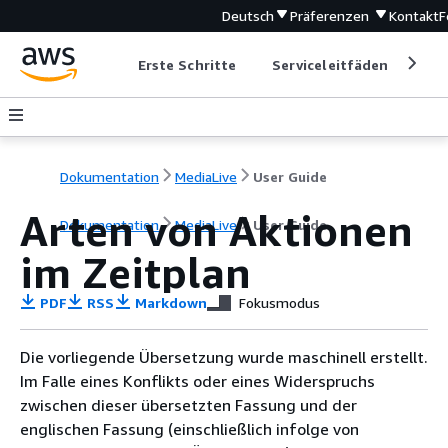
Deutsch
Präferenzen
Kontakt
F
Erste Schritte
Serviceleitfäden
Ent
Dokumentation
MediaLive
User Guide
Arten von Aktionen
Dokumentation
MediaLive
User Guide
im Zeitplan
PDF
RSS
Markdown
Fokusmodus
Die vorliegende Übersetzung wurde maschinell erstellt.
Im Falle eines Konflikts oder eines Widerspruchs
zwischen dieser übersetzten Fassung und der
englischen Fassung (einschließlich infolge von