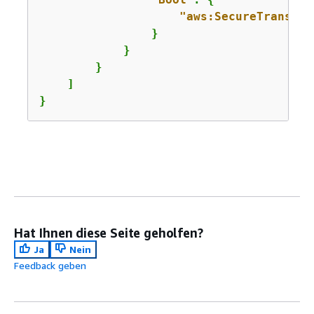
"aws:SecureTranspor
                }

            }

        }

    ]

}
Hat Ihnen diese Seite geholfen?
Ja
Nein
Feedback geben