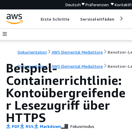
Deutsch
Präferenzen
Kontakt
F
Erste Schritte
Serviceleitfäden
Ent
Dokumentation
AWS Elemental MediaStore
Beispiel-
Dokumentation
AWS Elemental MediaStore
Benutzer-L
Containerrichtlinie:
Kontoübergreifende
r Lesezugriff über
HTTPS
PDF
RSS
Markdown
Fokusmodus