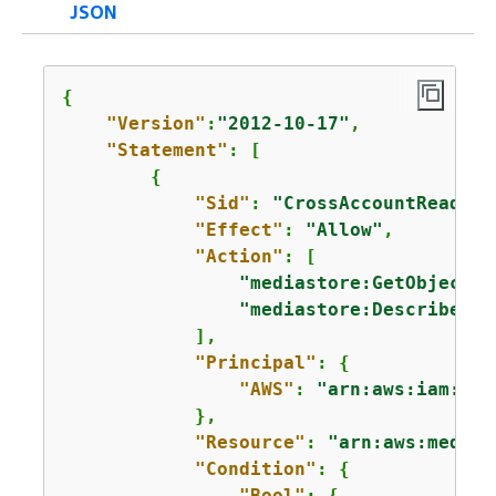
JSON
{
"Version"
:
"2012-10-17"
,

"Statement"
: [

{
"Sid"
: 
"CrossAccountReadOve
"Effect"
: 
"Allow"
,

"Action"
: [

"mediastore:GetObject"
,

"mediastore:DescribeObj
            ],

"Principal"
: 
{
"AWS"
: 
"arn:aws:iam::
33
            },

"Resource"
: 
"arn:aws:medias
"Condition"
: 
{
"Bool"
: 
{