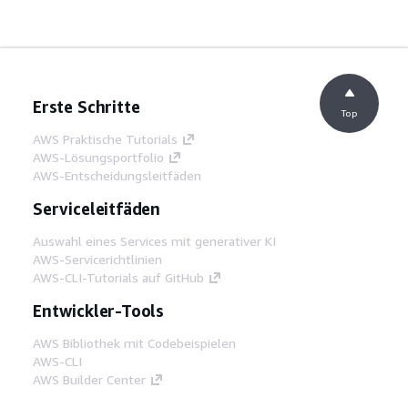
Erste Schritte
Top
AWS Praktische Tutorials
AWS-Lösungsportfolio
AWS-Entscheidungsleitfäden
Serviceleitfäden
Auswahl eines Services mit generativer KI
AWS-Servicerichtlinien
AWS-CLI-Tutorials auf GitHub
Entwickler-Tools
AWS Bibliothek mit Codebeispielen
AWS-CLI
AWS Builder Center
AWS-Entwickler-Tools Blog