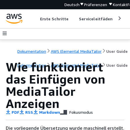
Deutsch
Präferenzen
Kontakt
F
Erste Schritte
Serviceleitfäden
Ent
Dokumentation
AWS Elemental MediaTailor
User Guide
Wie funktioniert
Dokumentation
AWS Elemental MediaTailor
User Guide
das Einfügen von
MediaTailor
Anzeigen
PDF
RSS
Markdown
Fokusmodus
Die vorliegende Übersetzung wurde maschinell erstellt.