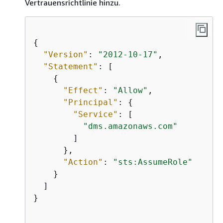
Vertrauensrichtlinie hinzu.
{
"Version"
: 
"2012-10-17"
,

"Statement"
: [

{
"Effect"
: 
"Allow"
,

"Principal"
: 
{
"Service"
: [

"dms.amazonaws.com"
        ]

      },

"Action"
: 
"sts:AssumeRole"
    }

  ]

}                                
