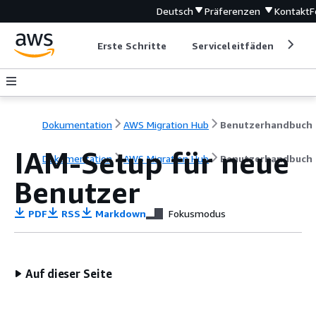
Deutsch
Präferenzen
Kontakt
F
Erste Schritte
Serviceleitfäden
Ent
Dokumentation
AWS Migration Hub
Benutzerhandbuch
IAM-Setup für neue
Dokumentation
AWS Migration Hub
Benutzerhandbuch
Benutzer
PDF
RSS
Markdown
Fokusmodus
Auf dieser Seite