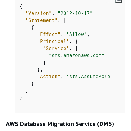
{
"Version"
: 
"2012-10-17"
,

"Statement"
: [

{
"Effect"
: 
"Allow"
,

"Principal"
: 
{
"Service"
: [

"sms.amazonaws.com"
        ]

      },

"Action"
: 
"sts:AssumeRole"
    }

  ]

}                                

AWS Database Migration Service (DMS)