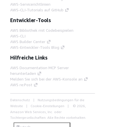
AWS-Servicerichtlinien
AWS-CLI-Tutorials auf GitHub
Entwickler-Tools
AWS Bibliothek mit Codebeispielen
AWS-CLI
AWS Builder Center
AWS-Entwickler-Tools Blog
Hilfreiche Links
AWS Documentation MCP Server
herunterladen
Melden Sie sich bei der AWS-Konsole an
AWS re:Post
Datenschutz
Nutzungsbedingungen für die
Website
Cookie-Einstellungen
© 2026,
Amazon Web Services, Inc. oder
Tochtergesellschaften. Alle Rechte vorbehalten.
Deutsch