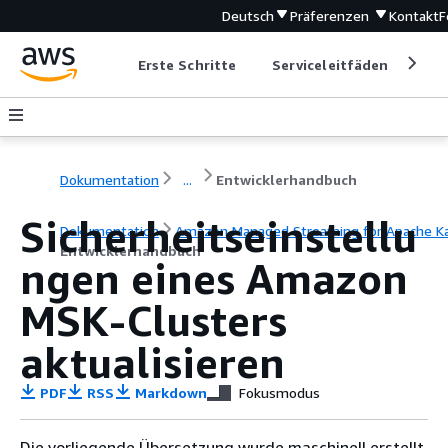
Deutsch
Präferenzen
Kontakt
F
Erste Schritte
Serviceleitfäden
Ent
Dokumentation
...
Entwicklerhandbuch
Sicherheitseinstellu
Dokumentation
Amazon Managed Streaming for Apache K
Entwicklerhandbuch
ngen eines Amazon
MSK-Clusters
aktualisieren
PDF
RSS
Markdown
Fokusmodus
Die vorliegende Übersetzung wurde maschinell erstellt.