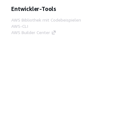
Entwickler-Tools
AWS Bibliothek mit Codebeispielen
AWS-CLI
AWS Builder Center
AWS-Entwickler-Tools Blog
Hilfreiche Links
AWS Documentation MCP Server
herunterladen
Melden Sie sich bei der AWS-Konsole an
AWS re:Post
Datenschutz
Nutzungsbedingungen für die
Website
Cookie-Einstellungen
© 2026,
Amazon Web Services, Inc. oder
Tochtergesellschaften. Alle Rechte vorbehalten.
Deutsch