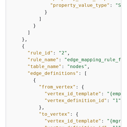
"property_value_type"
: 
"Str
            }

          ]

        }

      ]

    },

{
"rule_id"
: 
"2"
,

"rule_name"
: 
"edge_mapping_rule_fro
"table_name"
: 
"nodes"
,

"edge_definitions"
: [

{
"from_vertex"
: 
{
"vertex_id_template"
: 
"
{
emp_i
"vertex_definition_id"
: 
"1"
          },

"to_vertex"
: 
{
"vertex_id_template"
: 
"
{
mgr_i