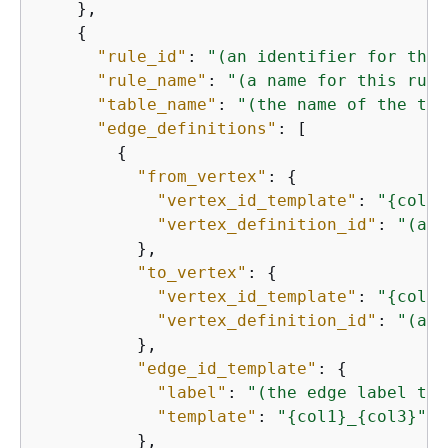
    },

{
"rule_id"
: 
"(an identifier for this
"rule_name"
: 
"(a name for this rule
"table_name"
: 
"(the name of the tab
"edge_definitions"
: [

{
"from_vertex"
: 
{
"vertex_id_template"
: 
"
{
col1}
"vertex_definition_id"
: 
"(an 
          },

"to_vertex"
: 
{
"vertex_id_template"
: 
"
{
col3}
"vertex_definition_id"
: 
"(an 
          },

"edge_id_template"
: 
{
"label"
: 
"(the edge label to 
"template"
: 
"
{
col1}_
{
col3}"
          },
