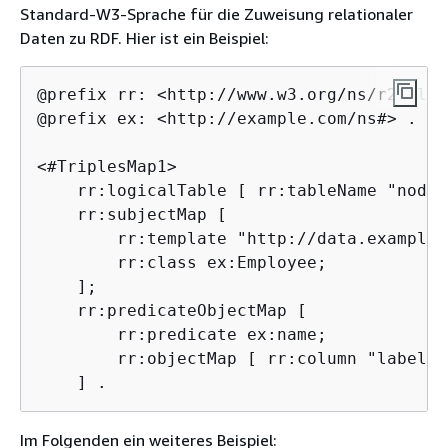
Standard-W3-Sprache für die Zuweisung relationaler
Daten zu RDF. Hier ist ein Beispiel:
@prefix rr: <http://www.w3.org/ns/r2rml#> 
@prefix ex: <http://example.com/ns#> .

<#TriplesMap1>

    rr:logicalTable [ rr:tableName "nodes"
    rr:subjectMap [

        rr:template "http://data.example.
        rr:class ex:Employee;

    ];

    rr:predicateObjectMap [

        rr:predicate ex:name;

        rr:objectMap [ rr:column "label" ]
    ] .
Im Folgenden ein weiteres Beispiel: