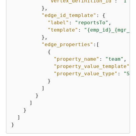
"vertex_definition_id"
: 
"1"
          },

"edge_id_template"
: 
{
"label"
: 
"reportsTo"
,

"template"
: 
"
{
emp_id}_
{
mgr_id
          },

"edge_properties"
:[

{
"property_name"
: 
"team"
,

"property_value_template"
: 
"property_value_type"
: 
"Str
            }

          ]

        }

      ]

    }

  ]

}