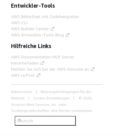
Entwickler-Tools
AWS Bibliothek mit Codebeispielen
AWS-CLI
AWS Builder Center
AWS-Entwickler-Tools Blog
Hilfreiche Links
AWS Documentation MCP Server
herunterladen
Melden Sie sich bei der AWS-Konsole an
AWS re:Post
Datenschutz
Nutzungsbedingungen für die
Website
Cookie-Einstellungen
© 2026,
Amazon Web Services, Inc. oder
Tochtergesellschaften. Alle Rechte vorbehalten.
Deutsch