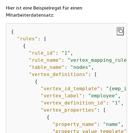
Hier ist eine Beispielregel für einen
Mitarbeiterdatensatz:
{
"rules"
: [

{
"rule_id"
: 
"1"
,

"rule_name"
: 
"vertex_mapping_rule_f
"table_name"
: 
"nodes"
,

"vertex_definitions"
: [

{
"vertex_id_template"
: 
"
{
emp_id}
"vertex_label"
: 
"employee"
,

"vertex_definition_id"
: 
"1"
,

"vertex_properties"
: [

{
"property_name"
: 
"name"
,

"property_value_template"
: 