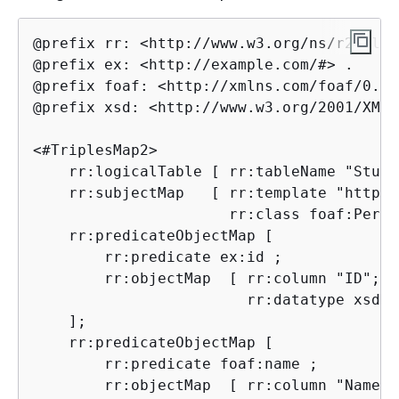
@prefix rr: <http://www.w3.org/ns/r2rml#> 
@prefix ex: <http://example.com/#> .

@prefix foaf: <http://xmlns.com/foaf/0.1/>
@prefix xsd: <http://www.w3.org/2001/XMLS
<#TriplesMap2>

    rr:logicalTable [ rr:tableName "Stude
    rr:subjectMap   [ rr:template "http:/
                      rr:class foaf:Person
    rr:predicateObjectMap [

        rr:predicate ex:id ;

        rr:objectMap  [ rr:column "ID";

                        rr:datatype xsd:i
    ];

    rr:predicateObjectMap [

        rr:predicate foaf:name ;

        rr:objectMap  [ rr:column "Name" ]