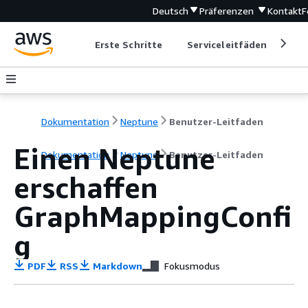
Deutsch
Präferenzen
Kontakt
F
Erste Schritte
Serviceleitfäden
Ent
Dokumentation
Neptune
Benutzer-Leitfaden
Einen Neptune
Dokumentation
Neptune
Benutzer-Leitfaden
erschaffen
GraphMappingConfi
g
PDF
RSS
Markdown
Fokusmodus