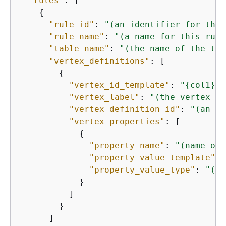
"rules"
: [

{
"rule_id"
: 
"(an identifier for this
"rule_name"
: 
"(a name for this rule
"table_name"
: 
"(the name of the tab
"vertex_definitions"
: [

{
"vertex_id_template"
: 
"
{
col1}"
,

"vertex_label"
: 
"(the vertex to
"vertex_definition_id"
: 
"(an id
"vertex_properties"
: [

{
"property_name"
: 
"(name of 
"property_value_template"
: 
"property_value_type"
: 
"(da
            }

          ]

        }

      ]
