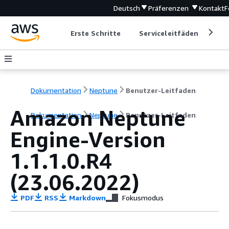
Deutsch
Präferenzen
Kontakt
F
Erste Schritte
Serviceleitfäden
Ent
Dokumentation
Neptune
Benutzer-Leitfaden
Amazon Neptune
Dokumentation
Neptune
Benutzer-Leitfaden
Engine-Version
1.1.1.0.R4
(23.06.2022)
PDF
RSS
Markdown
Fokusmodus