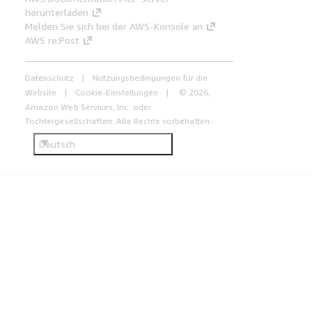
herunterladen
Melden Sie sich bei der AWS-Konsole an
AWS re:Post
Datenschutz
Nutzungsbedingungen für die
Website
Cookie-Einstellungen
© 2026,
Amazon Web Services, Inc. oder
Tochtergesellschaften. Alle Rechte vorbehalten.
Deutsch