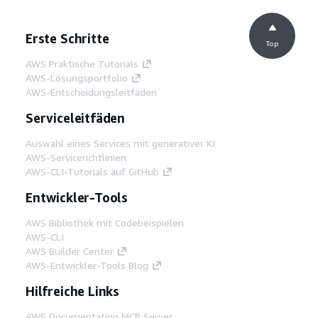
Erste Schritte
Top
AWS Praktische Tutorials
AWS-Lösungsportfolio
AWS-Entscheidungsleitfäden
Serviceleitfäden
Auswahl eines Services mit generativer KI
AWS-Servicerichtlinien
AWS-CLI-Tutorials auf GitHub
Entwickler-Tools
AWS Bibliothek mit Codebeispielen
AWS-CLI
AWS Builder Center
AWS-Entwickler-Tools Blog
Hilfreiche Links
AWS Documentation MCP Server